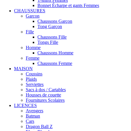
T-shirts Femmes
Bonnet Écharpe et gants Femmes
CHAUSSURES
Garçon
Chaussons Garçon
Tong Garçon
Fille
Chaussons Fille
Tongs Fille
Homme
Chaussons Homme
Femme
Chaussons Femme
MAISON
Coussins
Plaids
Serviettes
Sacs à dos / Cartables
Housses de couette
Fournitures Scolaires
LICENCES
Avengers
Batman
Cars
Dragon Ball Z