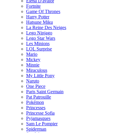
Elena D'avalor
Fortnite
Game Of Thrones
Harry Potter
Hatsune Miku
La Reine Des Neiges
Lego Ninjago
Lego Star Wars
Les Minions
LOL Surprise
Mario
Mickey
Minnie
Miraculous
My Little Pony
Naruto
One Piece
Paris Saint Germain
Pat Patrouille
Pokémon
Princesses
Princesse Sofia
Pyjamasques
Sam Le Pompier
Spiderman