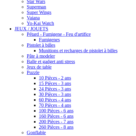
Star Wars
Superman
Super Wings
Vaiana
Yo-Kai Watch
JEUX / JOUETS
Pétard - Fumigene - Feu d'artifice
Fumigenes
Pistolet à billes
Munitions et recharges de pistolet à billes
Pâte à modeler
Balle et gadget anti stress
Jeux de table
Puzzle
10 Pièces - 2 ans
15 Pièces - 3 ans
24 Pièces - 3 ans
30 Pièces - 3 ans
60 Pièces - 4 ans
70 Pièces - 4 ans
100 Pièces - 6 ans
160 Pièces - 6 ans
200 Pièces - 7 ans
260 Pièces - 8 ans
Gonflable