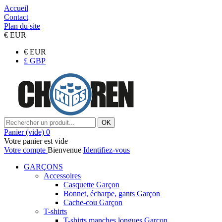
Accueil
Contact
Plan du site
€
EUR
€
EUR
£
GBP
OK
Panier
(vide)
0
Votre panier est vide
Votre compte
Bienvenue
Identifiez-vous
GARÇONS
Accessoires
Casquette Garçon
Bonnet, écharpe, gants Garçon
Cache-cou Garçon
T-shirts
T-shirts manches longues Garçon