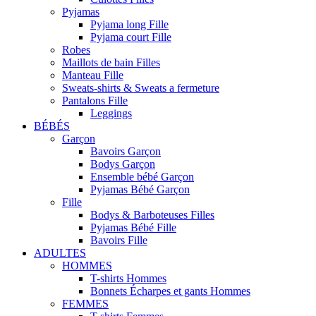
Pyjamas
Pyjama long Fille
Pyjama court Fille
Robes
Maillots de bain Filles
Manteau Fille
Sweats-shirts & Sweats a fermeture
Pantalons Fille
Leggings
BÉBÉS
Garçon
Bavoirs Garçon
Bodys Garçon
Ensemble bébé Garçon
Pyjamas Bébé Garçon
Fille
Bodys & Barboteuses Filles
Pyjamas Bébé Fille
Bavoirs Fille
ADULTES
HOMMES
T-shirts Hommes
Bonnets Écharpes et gants Hommes
FEMMES