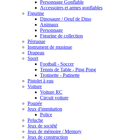
Personnage Gonflable
Accessoires et armes gonflables
Figurine
Dinosaure / Oeuf de Dino
Animaux
Personnage
Figurine de collection
Pérruque
Instrument de musique
Drapeau
Sport
Football - Soccer
Tennis de Table - Ping Pong
Trotinette - Patinette
Pistolet à eau
Voiture
Voiture RC
Circuit voiture
Poupée
Jeux d'immitation
Police
Peluche
Jeux de société
Jeux de mémoire / Memory
Jeux de construction