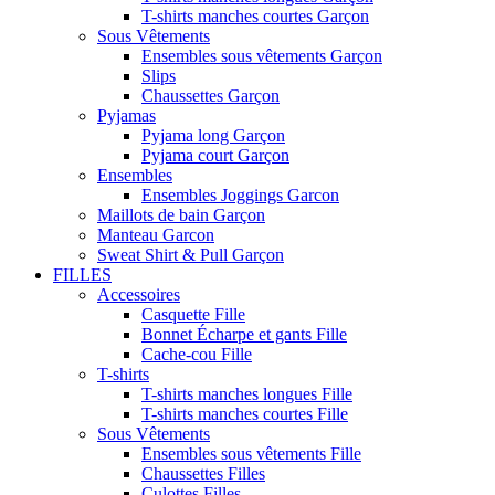
T-shirts manches courtes Garçon
Sous Vêtements
Ensembles sous vêtements Garçon
Slips
Chaussettes Garçon
Pyjamas
Pyjama long Garçon
Pyjama court Garçon
Ensembles
Ensembles Joggings Garcon
Maillots de bain Garçon
Manteau Garcon
Sweat Shirt & Pull Garçon
FILLES
Accessoires
Casquette Fille
Bonnet Écharpe et gants Fille
Cache-cou Fille
T-shirts
T-shirts manches longues Fille
T-shirts manches courtes Fille
Sous Vêtements
Ensembles sous vêtements Fille
Chaussettes Filles
Culottes Filles