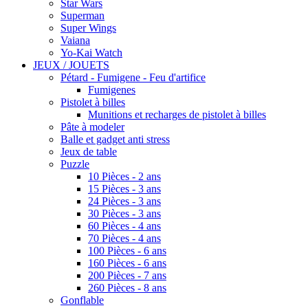
Star Wars
Superman
Super Wings
Vaiana
Yo-Kai Watch
JEUX / JOUETS
Pétard - Fumigene - Feu d'artifice
Fumigenes
Pistolet à billes
Munitions et recharges de pistolet à billes
Pâte à modeler
Balle et gadget anti stress
Jeux de table
Puzzle
10 Pièces - 2 ans
15 Pièces - 3 ans
24 Pièces - 3 ans
30 Pièces - 3 ans
60 Pièces - 4 ans
70 Pièces - 4 ans
100 Pièces - 6 ans
160 Pièces - 6 ans
200 Pièces - 7 ans
260 Pièces - 8 ans
Gonflable