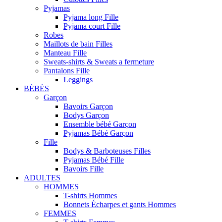
Pyjamas
Pyjama long Fille
Pyjama court Fille
Robes
Maillots de bain Filles
Manteau Fille
Sweats-shirts & Sweats a fermeture
Pantalons Fille
Leggings
BÉBÉS
Garçon
Bavoirs Garçon
Bodys Garçon
Ensemble bébé Garçon
Pyjamas Bébé Garçon
Fille
Bodys & Barboteuses Filles
Pyjamas Bébé Fille
Bavoirs Fille
ADULTES
HOMMES
T-shirts Hommes
Bonnets Écharpes et gants Hommes
FEMMES