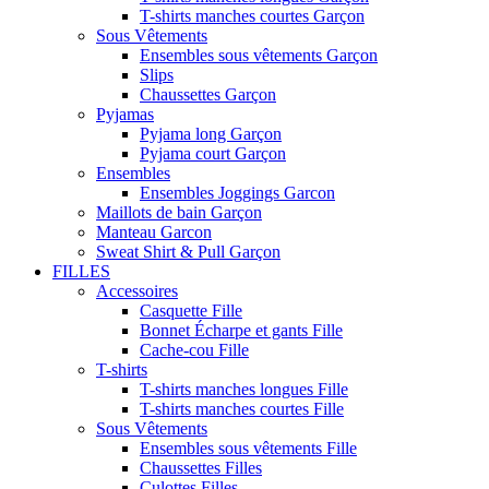
T-shirts manches courtes Garçon
Sous Vêtements
Ensembles sous vêtements Garçon
Slips
Chaussettes Garçon
Pyjamas
Pyjama long Garçon
Pyjama court Garçon
Ensembles
Ensembles Joggings Garcon
Maillots de bain Garçon
Manteau Garcon
Sweat Shirt & Pull Garçon
FILLES
Accessoires
Casquette Fille
Bonnet Écharpe et gants Fille
Cache-cou Fille
T-shirts
T-shirts manches longues Fille
T-shirts manches courtes Fille
Sous Vêtements
Ensembles sous vêtements Fille
Chaussettes Filles
Culottes Filles