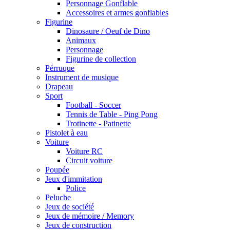
Personnage Gonflable
Accessoires et armes gonflables
Figurine
Dinosaure / Oeuf de Dino
Animaux
Personnage
Figurine de collection
Pérruque
Instrument de musique
Drapeau
Sport
Football - Soccer
Tennis de Table - Ping Pong
Trotinette - Patinette
Pistolet à eau
Voiture
Voiture RC
Circuit voiture
Poupée
Jeux d'immitation
Police
Peluche
Jeux de société
Jeux de mémoire / Memory
Jeux de construction