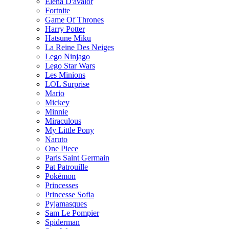
Elena D'avalor
Fortnite
Game Of Thrones
Harry Potter
Hatsune Miku
La Reine Des Neiges
Lego Ninjago
Lego Star Wars
Les Minions
LOL Surprise
Mario
Mickey
Minnie
Miraculous
My Little Pony
Naruto
One Piece
Paris Saint Germain
Pat Patrouille
Pokémon
Princesses
Princesse Sofia
Pyjamasques
Sam Le Pompier
Spiderman