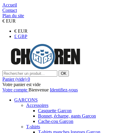
Accueil
Contact
Plan du site
€
EUR
€
EUR
£
GBP
OK
Panier
(vide)
0
Votre panier est vide
Votre compte
Bienvenue
Identifiez-vous
GARÇONS
Accessoires
Casquette Garçon
Bonnet, écharpe, gants Garçon
Cache-cou Garçon
T-shirts
T-shirts manches longues Garçon