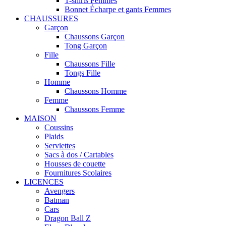
T-shirts Femmes
Bonnet Écharpe et gants Femmes
CHAUSSURES
Garçon
Chaussons Garçon
Tong Garçon
Fille
Chaussons Fille
Tongs Fille
Homme
Chaussons Homme
Femme
Chaussons Femme
MAISON
Coussins
Plaids
Serviettes
Sacs à dos / Cartables
Housses de couette
Fournitures Scolaires
LICENCES
Avengers
Batman
Cars
Dragon Ball Z