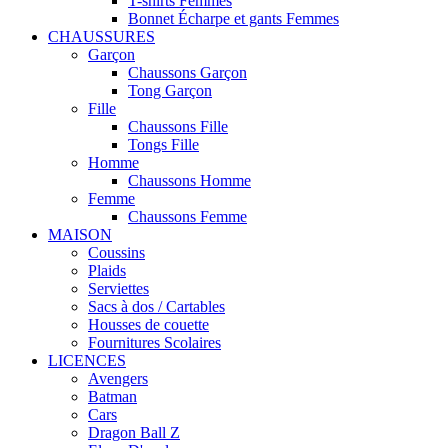
T-shirts Femmes
Bonnet Écharpe et gants Femmes
CHAUSSURES
Garçon
Chaussons Garçon
Tong Garçon
Fille
Chaussons Fille
Tongs Fille
Homme
Chaussons Homme
Femme
Chaussons Femme
MAISON
Coussins
Plaids
Serviettes
Sacs à dos / Cartables
Housses de couette
Fournitures Scolaires
LICENCES
Avengers
Batman
Cars
Dragon Ball Z