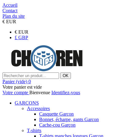
Accueil
Contact
Plan du site
€
EUR
€
EUR
£
GBP
OK
Panier
(vide)
0
Votre panier est vide
Votre compte
Bienvenue
Identifiez-vous
GARÇONS
Accessoires
Casquette Garçon
Bonnet, écharpe, gants Garçon
Cache-cou Garçon
T-shirts
T-shirts manches longues Garçon