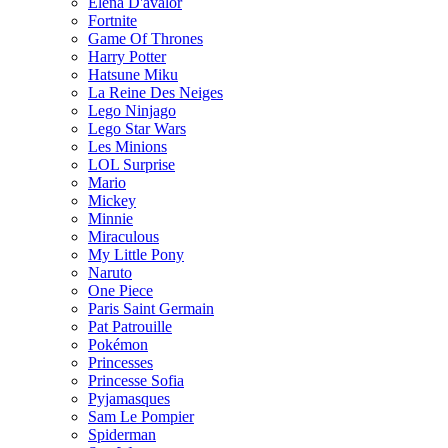
Elena D'avalor
Fortnite
Game Of Thrones
Harry Potter
Hatsune Miku
La Reine Des Neiges
Lego Ninjago
Lego Star Wars
Les Minions
LOL Surprise
Mario
Mickey
Minnie
Miraculous
My Little Pony
Naruto
One Piece
Paris Saint Germain
Pat Patrouille
Pokémon
Princesses
Princesse Sofia
Pyjamasques
Sam Le Pompier
Spiderman