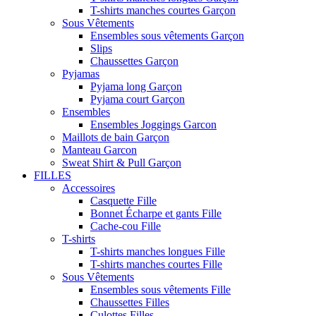
T-shirts manches courtes Garçon
Sous Vêtements
Ensembles sous vêtements Garçon
Slips
Chaussettes Garçon
Pyjamas
Pyjama long Garçon
Pyjama court Garçon
Ensembles
Ensembles Joggings Garcon
Maillots de bain Garçon
Manteau Garcon
Sweat Shirt & Pull Garçon
FILLES
Accessoires
Casquette Fille
Bonnet Écharpe et gants Fille
Cache-cou Fille
T-shirts
T-shirts manches longues Fille
T-shirts manches courtes Fille
Sous Vêtements
Ensembles sous vêtements Fille
Chaussettes Filles
Culottes Filles