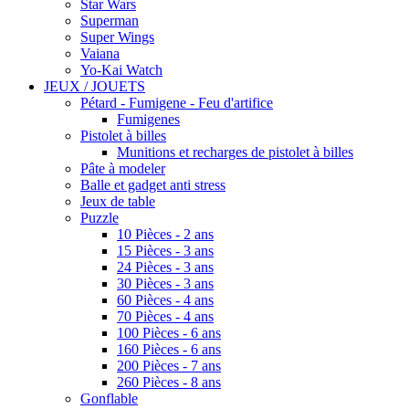
Star Wars
Superman
Super Wings
Vaiana
Yo-Kai Watch
JEUX / JOUETS
Pétard - Fumigene - Feu d'artifice
Fumigenes
Pistolet à billes
Munitions et recharges de pistolet à billes
Pâte à modeler
Balle et gadget anti stress
Jeux de table
Puzzle
10 Pièces - 2 ans
15 Pièces - 3 ans
24 Pièces - 3 ans
30 Pièces - 3 ans
60 Pièces - 4 ans
70 Pièces - 4 ans
100 Pièces - 6 ans
160 Pièces - 6 ans
200 Pièces - 7 ans
260 Pièces - 8 ans
Gonflable