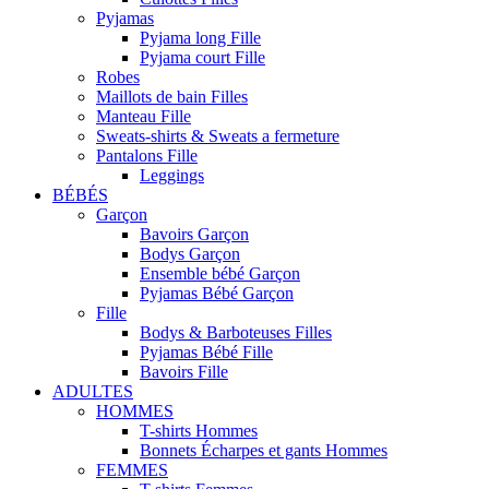
Pyjamas
Pyjama long Fille
Pyjama court Fille
Robes
Maillots de bain Filles
Manteau Fille
Sweats-shirts & Sweats a fermeture
Pantalons Fille
Leggings
BÉBÉS
Garçon
Bavoirs Garçon
Bodys Garçon
Ensemble bébé Garçon
Pyjamas Bébé Garçon
Fille
Bodys & Barboteuses Filles
Pyjamas Bébé Fille
Bavoirs Fille
ADULTES
HOMMES
T-shirts Hommes
Bonnets Écharpes et gants Hommes
FEMMES