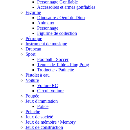
Personnage Gonflable
Accessoires et armes gonflables
Figurine
Dinosaure / Oeuf de Dino
Animaux
Personnage
Figurine de collection
Pérruque
Instrument de musique
Drapeau
Sport
Football - Soccer
Tennis de Table - Ping Pong
Trotinette - Patinette
Pistolet à eau
Voiture
Voiture RC
Circuit voiture
Poupée
Jeux d'immitation
Police
Peluche
Jeux de société
Jeux de mémoire / Memory
Jeux de construction