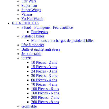
Star Wars
Superman
Super Wings
Vaiana
Yo-Kai Watch
JEUX / JOUETS
Pétard - Fumigene - Feu d'artifice
Fumigenes
Pistolet à billes
Munitions et recharges de pistolet à billes
Pâte à modeler
Balle et gadget anti stress
Jeux de table
Puzzle
10 Pièces - 2 ans
15 Pièces - 3 ans
24 Pièces - 3 ans
30 Pièces - 3 ans
60 Pièces - 4 ans
70 Pièces - 4 ans
100 Pièces - 6 ans
160 Pièces - 6 ans
200 Pièces - 7 ans
260 Pièces - 8 ans
Gonflable