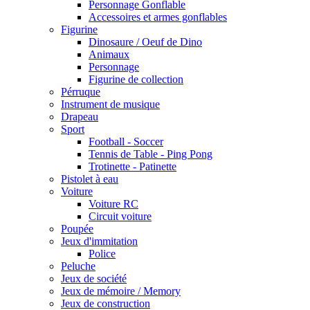
Personnage Gonflable
Accessoires et armes gonflables
Figurine
Dinosaure / Oeuf de Dino
Animaux
Personnage
Figurine de collection
Pérruque
Instrument de musique
Drapeau
Sport
Football - Soccer
Tennis de Table - Ping Pong
Trotinette - Patinette
Pistolet à eau
Voiture
Voiture RC
Circuit voiture
Poupée
Jeux d'immitation
Police
Peluche
Jeux de société
Jeux de mémoire / Memory
Jeux de construction