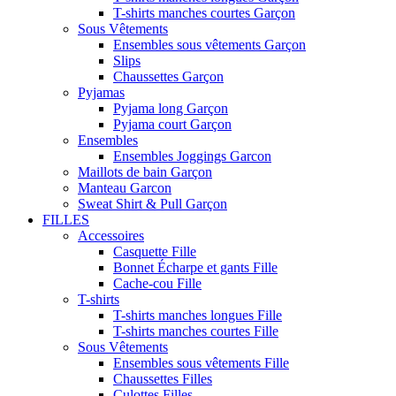
T-shirts manches courtes Garçon
Sous Vêtements
Ensembles sous vêtements Garçon
Slips
Chaussettes Garçon
Pyjamas
Pyjama long Garçon
Pyjama court Garçon
Ensembles
Ensembles Joggings Garcon
Maillots de bain Garçon
Manteau Garcon
Sweat Shirt & Pull Garçon
FILLES
Accessoires
Casquette Fille
Bonnet Écharpe et gants Fille
Cache-cou Fille
T-shirts
T-shirts manches longues Fille
T-shirts manches courtes Fille
Sous Vêtements
Ensembles sous vêtements Fille
Chaussettes Filles
Culottes Filles