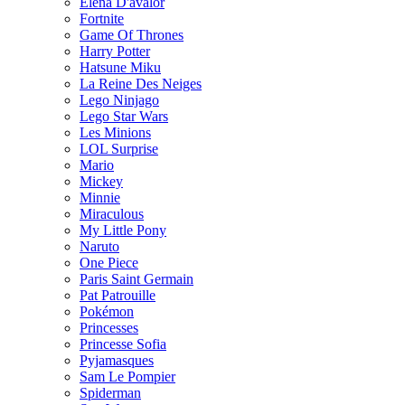
Elena D'avalor
Fortnite
Game Of Thrones
Harry Potter
Hatsune Miku
La Reine Des Neiges
Lego Ninjago
Lego Star Wars
Les Minions
LOL Surprise
Mario
Mickey
Minnie
Miraculous
My Little Pony
Naruto
One Piece
Paris Saint Germain
Pat Patrouille
Pokémon
Princesses
Princesse Sofia
Pyjamasques
Sam Le Pompier
Spiderman