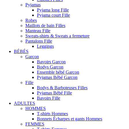
Pyjamas
Pyjama long Fille
Pyjama court Fille
Robes
Maillots de bain Filles
Manteau Fille
Sweats-shirts & Sweats a fermeture
Pantalons Fille
Leggings
BÉBÉS
Garçon
Bavoirs Garçon
Bodys Garçon
Ensemble bébé Garçon
Pyjamas Bébé Garçon
Fille
Bodys & Barboteuses Filles
Pyjamas Bébé Fille
Bavoirs Fille
ADULTES
HOMMES
T-shirts Hommes
Bonnets Écharpes et gants Hommes
FEMMES