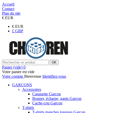
Accueil
Contact
Plan du site
€
EUR
€
EUR
£
GBP
OK
Panier
(vide)
0
Votre panier est vide
Votre compte
Bienvenue
Identifiez-vous
GARÇONS
Accessoires
Casquette Garçon
Bonnet, écharpe, gants Garçon
Cache-cou Garçon
T-shirts
T-shirts manches longues Garçon