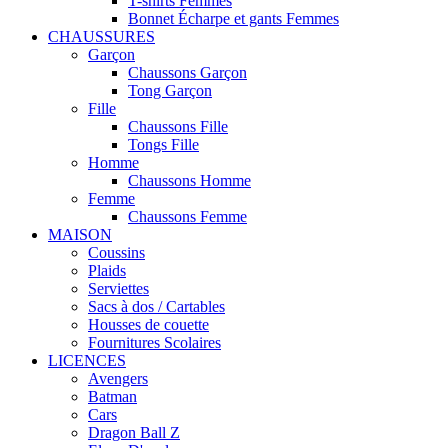
T-shirts Femmes
Bonnet Écharpe et gants Femmes
CHAUSSURES
Garçon
Chaussons Garçon
Tong Garçon
Fille
Chaussons Fille
Tongs Fille
Homme
Chaussons Homme
Femme
Chaussons Femme
MAISON
Coussins
Plaids
Serviettes
Sacs à dos / Cartables
Housses de couette
Fournitures Scolaires
LICENCES
Avengers
Batman
Cars
Dragon Ball Z