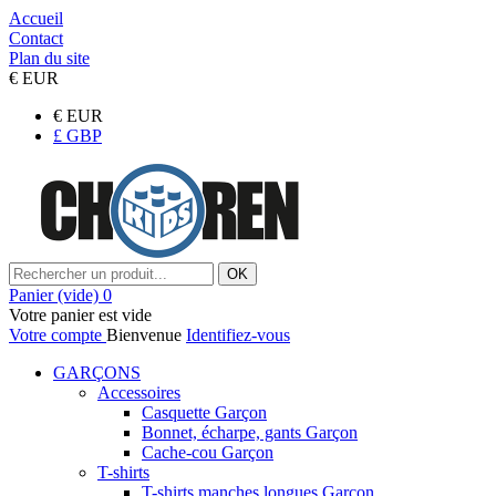
Accueil
Contact
Plan du site
€
EUR
€
EUR
£
GBP
OK
Panier
(vide)
0
Votre panier est vide
Votre compte
Bienvenue
Identifiez-vous
GARÇONS
Accessoires
Casquette Garçon
Bonnet, écharpe, gants Garçon
Cache-cou Garçon
T-shirts
T-shirts manches longues Garçon