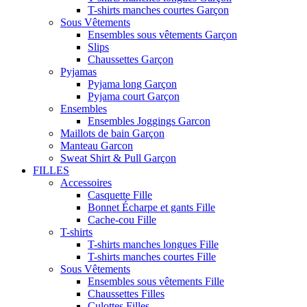
T-shirts manches courtes Garçon
Sous Vêtements
Ensembles sous vêtements Garçon
Slips
Chaussettes Garçon
Pyjamas
Pyjama long Garçon
Pyjama court Garçon
Ensembles
Ensembles Joggings Garcon
Maillots de bain Garçon
Manteau Garcon
Sweat Shirt & Pull Garçon
FILLES
Accessoires
Casquette Fille
Bonnet Écharpe et gants Fille
Cache-cou Fille
T-shirts
T-shirts manches longues Fille
T-shirts manches courtes Fille
Sous Vêtements
Ensembles sous vêtements Fille
Chaussettes Filles
Culottes Filles