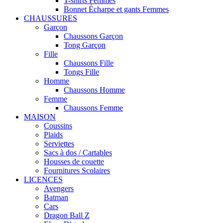
T-shirts Femmes
Bonnet Écharpe et gants Femmes
CHAUSSURES
Garçon
Chaussons Garçon
Tong Garçon
Fille
Chaussons Fille
Tongs Fille
Homme
Chaussons Homme
Femme
Chaussons Femme
MAISON
Coussins
Plaids
Serviettes
Sacs à dos / Cartables
Housses de couette
Fournitures Scolaires
LICENCES
Avengers
Batman
Cars
Dragon Ball Z