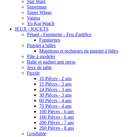
Star Wars
Superman
Super Wings
Vaiana
Yo-Kai Watch
JEUX / JOUETS
Pétard - Fumigene - Feu d'artifice
Fumigenes
Pistolet à billes
Munitions et recharges de pistolet à billes
Pâte à modeler
Balle et gadget anti stress
Jeux de table
Puzzle
10 Pièces - 2 ans
15 Pièces - 3 ans
24 Pièces - 3 ans
30 Pièces - 3 ans
60 Pièces - 4 ans
70 Pièces - 4 ans
100 Pièces - 6 ans
160 Pièces - 6 ans
200 Pièces - 7 ans
260 Pièces - 8 ans
Gonflable