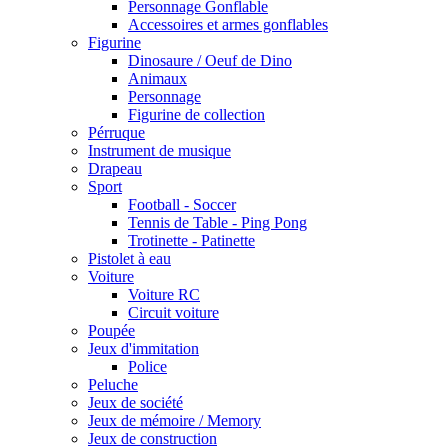
Personnage Gonflable
Accessoires et armes gonflables
Figurine
Dinosaure / Oeuf de Dino
Animaux
Personnage
Figurine de collection
Pérruque
Instrument de musique
Drapeau
Sport
Football - Soccer
Tennis de Table - Ping Pong
Trotinette - Patinette
Pistolet à eau
Voiture
Voiture RC
Circuit voiture
Poupée
Jeux d'immitation
Police
Peluche
Jeux de société
Jeux de mémoire / Memory
Jeux de construction