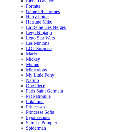
Elena D'avalor
Fortnite
Game Of Thrones
Harry Potter
Hatsune Miku
La Reine Des Neiges
Lego Ninjago
Lego Star Wars
Les Minions
LOL Surprise
Mario
Mickey
Minnie
Miraculous
My Little Pony
Naruto
One Piece
Paris Saint Germain
Pat Patrouille
Pokémon
Princesses
Princesse Sofia
Pyjamasques
Sam Le Pompier
Spiderman