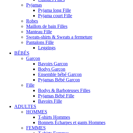
Pyjamas
Pyjama long Fille
Pyjama court Fille
Robes
Maillots de bain Filles
Manteau Fille
Sweats-shirts & Sweats a fermeture
Pantalons Fille
Leggings
BÉBÉS
Garçon
Bavoirs Garçon
Bodys Garçon
Ensemble bébé Garçon
Pyjamas Bébé Garçon
Fille
Bodys & Barboteuses Filles
Pyjamas Bébé Fille
Bavoirs Fille
ADULTES
HOMMES
T-shirts Hommes
Bonnets Écharpes et gants Hommes
FEMMES