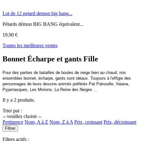
Lot de 12 petard demon big bang...
Pétards démon BIG BANG équivalent...
19,90 €
Toutes les meilleures ventes
Bonnet Écharpe et gants Fille
Pour des parties de batailles de boules de neige bien au chaud, nos
ensembles bonnet, écharpe, gants sont idéaux. Toujours à l'effigie des
personnages de leurs dessins animés préférés Pat Patrouille, Vaiana,
Pyjamasques, Les Minions, La Reine des Neiges ...
Il y a 2 produits.
Trier par :
-- veuillez choisir --
Pertinence
Nom, A à Z
Nom, Z à A
Prix, croissant
Prix, décroissant
Filtrer
Filtres actifs :