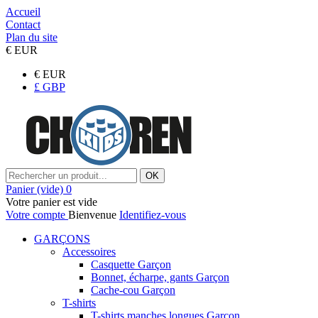
Accueil
Contact
Plan du site
€
EUR
€
EUR
£
GBP
OK
Panier
(vide)
0
Votre panier est vide
Votre compte
Bienvenue
Identifiez-vous
GARÇONS
Accessoires
Casquette Garçon
Bonnet, écharpe, gants Garçon
Cache-cou Garçon
T-shirts
T-shirts manches longues Garçon