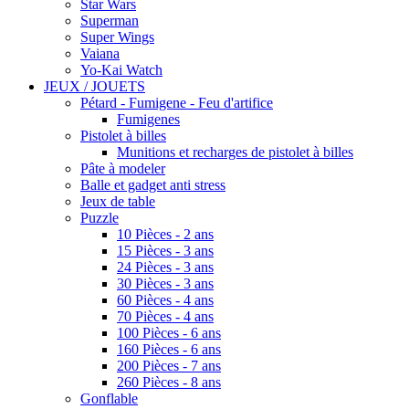
Star Wars
Superman
Super Wings
Vaiana
Yo-Kai Watch
JEUX / JOUETS
Pétard - Fumigene - Feu d'artifice
Fumigenes
Pistolet à billes
Munitions et recharges de pistolet à billes
Pâte à modeler
Balle et gadget anti stress
Jeux de table
Puzzle
10 Pièces - 2 ans
15 Pièces - 3 ans
24 Pièces - 3 ans
30 Pièces - 3 ans
60 Pièces - 4 ans
70 Pièces - 4 ans
100 Pièces - 6 ans
160 Pièces - 6 ans
200 Pièces - 7 ans
260 Pièces - 8 ans
Gonflable