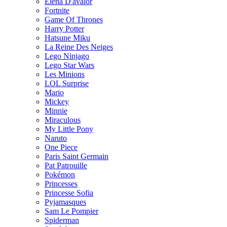
Elena D'avalor
Fortnite
Game Of Thrones
Harry Potter
Hatsune Miku
La Reine Des Neiges
Lego Ninjago
Lego Star Wars
Les Minions
LOL Surprise
Mario
Mickey
Minnie
Miraculous
My Little Pony
Naruto
One Piece
Paris Saint Germain
Pat Patrouille
Pokémon
Princesses
Princesse Sofia
Pyjamasques
Sam Le Pompier
Spiderman