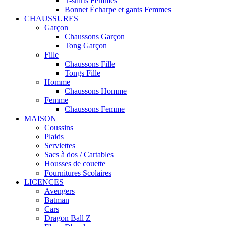
T-shirts Femmes
Bonnet Écharpe et gants Femmes
CHAUSSURES
Garçon
Chaussons Garçon
Tong Garçon
Fille
Chaussons Fille
Tongs Fille
Homme
Chaussons Homme
Femme
Chaussons Femme
MAISON
Coussins
Plaids
Serviettes
Sacs à dos / Cartables
Housses de couette
Fournitures Scolaires
LICENCES
Avengers
Batman
Cars
Dragon Ball Z