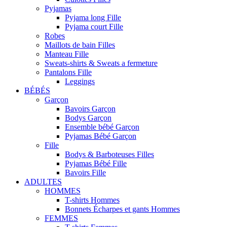
Pyjamas
Pyjama long Fille
Pyjama court Fille
Robes
Maillots de bain Filles
Manteau Fille
Sweats-shirts & Sweats a fermeture
Pantalons Fille
Leggings
BÉBÉS
Garçon
Bavoirs Garçon
Bodys Garçon
Ensemble bébé Garçon
Pyjamas Bébé Garçon
Fille
Bodys & Barboteuses Filles
Pyjamas Bébé Fille
Bavoirs Fille
ADULTES
HOMMES
T-shirts Hommes
Bonnets Écharpes et gants Hommes
FEMMES