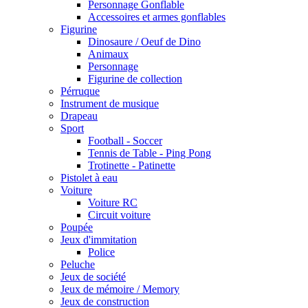
Personnage Gonflable
Accessoires et armes gonflables
Figurine
Dinosaure / Oeuf de Dino
Animaux
Personnage
Figurine de collection
Pérruque
Instrument de musique
Drapeau
Sport
Football - Soccer
Tennis de Table - Ping Pong
Trotinette - Patinette
Pistolet à eau
Voiture
Voiture RC
Circuit voiture
Poupée
Jeux d'immitation
Police
Peluche
Jeux de société
Jeux de mémoire / Memory
Jeux de construction