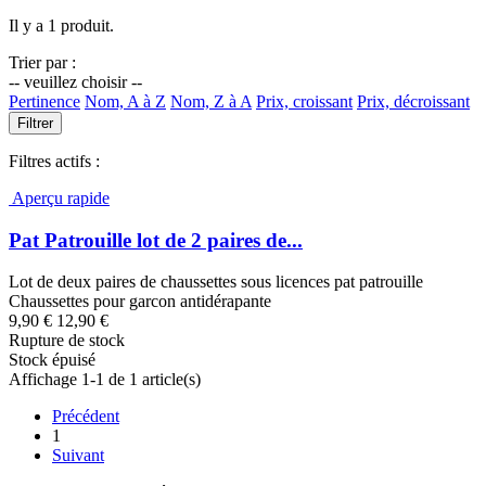
Il y a 1 produit.
Trier par :
-- veuillez choisir --
Pertinence
Nom, A à Z
Nom, Z à A
Prix, croissant
Prix, décroissant
Filtrer
Filtres actifs :
Aperçu rapide
Pat Patrouille lot de 2 paires de...
Lot de deux paires de chaussettes sous licences pat patrouille
Chaussettes pour garcon antidérapante
9,90 €
12,90 €
Rupture de stock
Stock épuisé
Affichage 1-1 de 1 article(s)
Précédent
1
Suivant