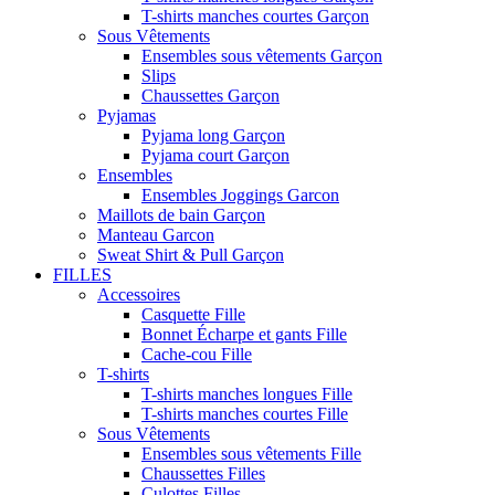
T-shirts manches courtes Garçon
Sous Vêtements
Ensembles sous vêtements Garçon
Slips
Chaussettes Garçon
Pyjamas
Pyjama long Garçon
Pyjama court Garçon
Ensembles
Ensembles Joggings Garcon
Maillots de bain Garçon
Manteau Garcon
Sweat Shirt & Pull Garçon
FILLES
Accessoires
Casquette Fille
Bonnet Écharpe et gants Fille
Cache-cou Fille
T-shirts
T-shirts manches longues Fille
T-shirts manches courtes Fille
Sous Vêtements
Ensembles sous vêtements Fille
Chaussettes Filles
Culottes Filles