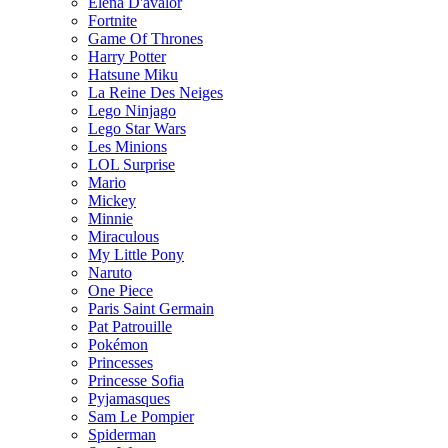
Elena D'avalor
Fortnite
Game Of Thrones
Harry Potter
Hatsune Miku
La Reine Des Neiges
Lego Ninjago
Lego Star Wars
Les Minions
LOL Surprise
Mario
Mickey
Minnie
Miraculous
My Little Pony
Naruto
One Piece
Paris Saint Germain
Pat Patrouille
Pokémon
Princesses
Princesse Sofia
Pyjamasques
Sam Le Pompier
Spiderman