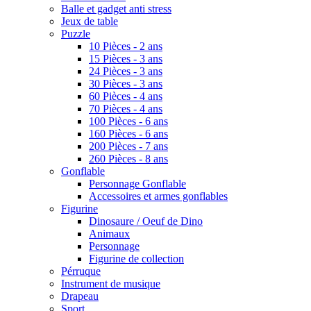
Balle et gadget anti stress
Jeux de table
Puzzle
10 Pièces - 2 ans
15 Pièces - 3 ans
24 Pièces - 3 ans
30 Pièces - 3 ans
60 Pièces - 4 ans
70 Pièces - 4 ans
100 Pièces - 6 ans
160 Pièces - 6 ans
200 Pièces - 7 ans
260 Pièces - 8 ans
Gonflable
Personnage Gonflable
Accessoires et armes gonflables
Figurine
Dinosaure / Oeuf de Dino
Animaux
Personnage
Figurine de collection
Pérruque
Instrument de musique
Drapeau
Sport