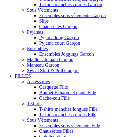
T-shirts manches courtes Garçon
Sous Vêtements
Ensembles sous vêtements Garçon
Slips
Chaussettes Garçon
Pyjamas
Pyjama long Garçon
Pyjama court Garçon
Ensembles
Ensembles Joggings Garcon
Maillots de bain Garçon
Manteau Garcon
Sweat Shirt & Pull Garçon
FILLES
Accessoires
Casquette Fille
Bonnet Écharpe et gants Fille
Cache-cou Fille
T-shirts
T-shirts manches longues Fille
T-shirts manches courtes Fille
Sous Vêtements
Ensembles sous vêtements Fille
Chaussettes Filles
Culottes Filles