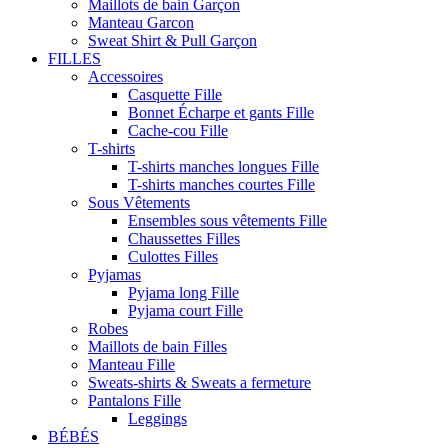
Maillots de bain Garçon
Manteau Garcon
Sweat Shirt & Pull Garçon
FILLES
Accessoires
Casquette Fille
Bonnet Écharpe et gants Fille
Cache-cou Fille
T-shirts
T-shirts manches longues Fille
T-shirts manches courtes Fille
Sous Vêtements
Ensembles sous vêtements Fille
Chaussettes Filles
Culottes Filles
Pyjamas
Pyjama long Fille
Pyjama court Fille
Robes
Maillots de bain Filles
Manteau Fille
Sweats-shirts & Sweats a fermeture
Pantalons Fille
Leggings
BÉBÉS