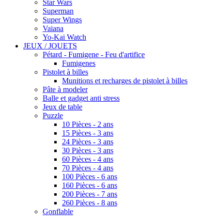
Star Wars
Superman
Super Wings
Vaiana
Yo-Kai Watch
JEUX / JOUETS
Pétard - Fumigene - Feu d'artifice
Fumigenes
Pistolet à billes
Munitions et recharges de pistolet à billes
Pâte à modeler
Balle et gadget anti stress
Jeux de table
Puzzle
10 Pièces - 2 ans
15 Pièces - 3 ans
24 Pièces - 3 ans
30 Pièces - 3 ans
60 Pièces - 4 ans
70 Pièces - 4 ans
100 Pièces - 6 ans
160 Pièces - 6 ans
200 Pièces - 7 ans
260 Pièces - 8 ans
Gonflable