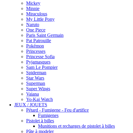
Mickey
Minnie
Miraculous
My Little Pony
Naruto
One Piece
Paris Saint Germain
Pat Patrouille
Pokémon
Princesses
Princesse Sofia
Pyjamasques
Sam Le Pompier
Spiderman
Star Wars
Superman
Super Wings
Vaiana
Yo-Kai Watch
JEUX / JOUETS
Pétard - Fumigene - Feu d'artifice
Fumigenes
Pistolet à billes
Munitions et recharges de pistolet à billes
Pâte à modeler