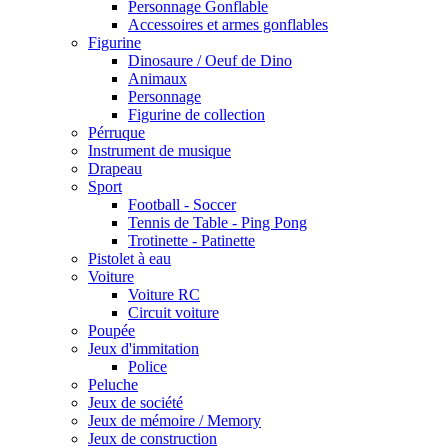
Personnage Gonflable
Accessoires et armes gonflables
Figurine
Dinosaure / Oeuf de Dino
Animaux
Personnage
Figurine de collection
Pérruque
Instrument de musique
Drapeau
Sport
Football - Soccer
Tennis de Table - Ping Pong
Trotinette - Patinette
Pistolet à eau
Voiture
Voiture RC
Circuit voiture
Poupée
Jeux d'immitation
Police
Peluche
Jeux de société
Jeux de mémoire / Memory
Jeux de construction