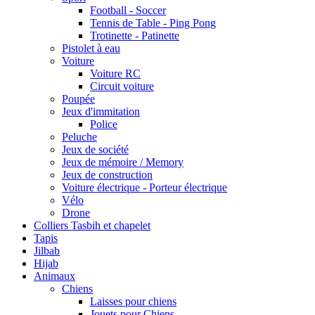
Football - Soccer
Tennis de Table - Ping Pong
Trotinette - Patinette
Pistolet à eau
Voiture
Voiture RC
Circuit voiture
Poupée
Jeux d'immitation
Police
Peluche
Jeux de société
Jeux de mémoire / Memory
Jeux de construction
Voiture électrique - Porteur électrique
Vélo
Drone
Colliers Tasbih et chapelet
Tapis
Jilbab
Hijab
Animaux
Chiens
Laisses pour chiens
Jouets pour Chiens