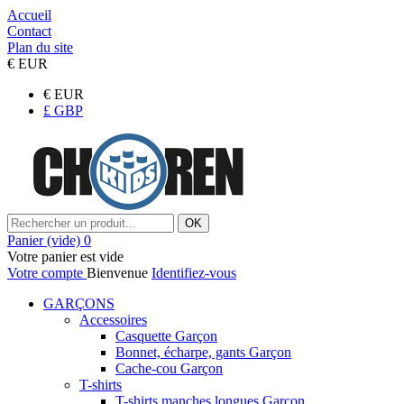
Accueil
Contact
Plan du site
€
EUR
€
EUR
£
GBP
OK
Panier
(vide)
0
Votre panier est vide
Votre compte
Bienvenue
Identifiez-vous
GARÇONS
Accessoires
Casquette Garçon
Bonnet, écharpe, gants Garçon
Cache-cou Garçon
T-shirts
T-shirts manches longues Garçon