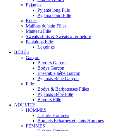
Pyjamas
Pyjama long Fille
Pyjama court Fille
Robes
Maillots de bain Filles
Manteau Fille
Sweats-shirts & Sweats a fermeture
Pantalons Fille
Leggings
BÉBÉS
Garçon
Bavoirs Garçon
Bodys Garçon
Ensemble bébé Garçon
Pyjamas Bébé Garçon
Fille
Bodys & Barboteuses Filles
Pyjamas Bébé Fille
Bavoirs Fille
ADULTES
HOMMES
T-shirts Hommes
Bonnets Écharpes et gants Hommes
FEMMES