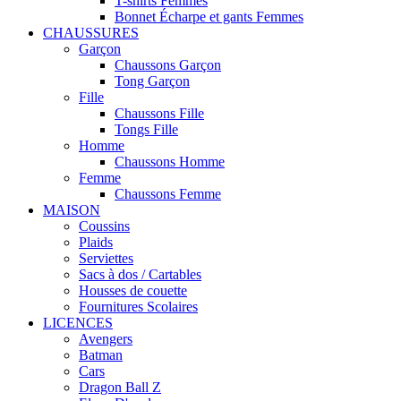
T-shirts Femmes
Bonnet Écharpe et gants Femmes
CHAUSSURES
Garçon
Chaussons Garçon
Tong Garçon
Fille
Chaussons Fille
Tongs Fille
Homme
Chaussons Homme
Femme
Chaussons Femme
MAISON
Coussins
Plaids
Serviettes
Sacs à dos / Cartables
Housses de couette
Fournitures Scolaires
LICENCES
Avengers
Batman
Cars
Dragon Ball Z