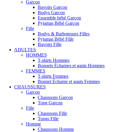
Garçon
Bavoirs Garçon
Bodys Garçon
Ensemble bébé Garçon
Pyjamas Bébé Garçon
Fille
Bodys & Barboteuses Filles
Pyjamas Bébé Fille
Bavoirs Fille
ADULTES
HOMMES
T-shirts Hommes
Bonnets Écharpes et gants Hommes
FEMMES
T-shirts Femmes
Bonnet Écharpe et gants Femmes
CHAUSSURES
Garçon
Chaussons Garçon
Tong Garçon
Fille
Chaussons Fille
Tongs Fille
Homme
Chaussons Homme