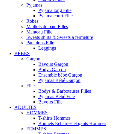
Pyjamas
Pyjama long Fille
Pyjama court Fille
Robes
Maillots de bain Filles
Manteau Fille
Sweats-shirts & Sweats a fermeture
Pantalons Fille
Leggings
BÉBÉS
Garçon
Bavoirs Garçon
Bodys Garçon
Ensemble bébé Garçon
Pyjamas Bébé Garçon
Fille
Bodys & Barboteuses Filles
Pyjamas Bébé Fille
Bavoirs Fille
ADULTES
HOMMES
T-shirts Hommes
Bonnets Écharpes et gants Hommes
FEMMES