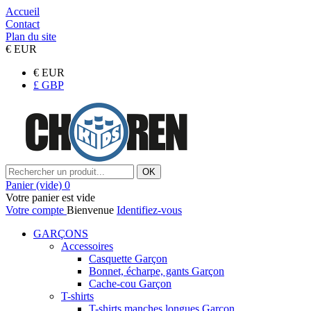
Accueil
Contact
Plan du site
€
EUR
€
EUR
£
GBP
OK
Panier
(vide)
0
Votre panier est vide
Votre compte
Bienvenue
Identifiez-vous
GARÇONS
Accessoires
Casquette Garçon
Bonnet, écharpe, gants Garçon
Cache-cou Garçon
T-shirts
T-shirts manches longues Garçon