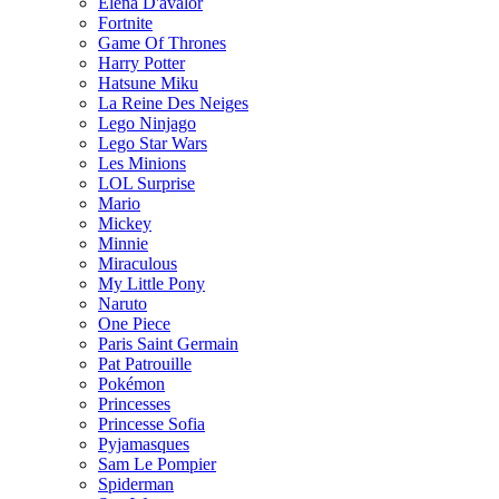
Elena D'avalor
Fortnite
Game Of Thrones
Harry Potter
Hatsune Miku
La Reine Des Neiges
Lego Ninjago
Lego Star Wars
Les Minions
LOL Surprise
Mario
Mickey
Minnie
Miraculous
My Little Pony
Naruto
One Piece
Paris Saint Germain
Pat Patrouille
Pokémon
Princesses
Princesse Sofia
Pyjamasques
Sam Le Pompier
Spiderman