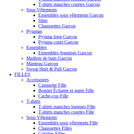
T-shirts manches courtes Garçon
Sous Vêtements
Ensembles sous vêtements Garçon
Slips
Chaussettes Garçon
Pyjamas
Pyjama long Garçon
Pyjama court Garçon
Ensembles
Ensembles Joggings Garcon
Maillots de bain Garçon
Manteau Garcon
Sweat Shirt & Pull Garçon
FILLES
Accessoires
Casquette Fille
Bonnet Écharpe et gants Fille
Cache-cou Fille
T-shirts
T-shirts manches longues Fille
T-shirts manches courtes Fille
Sous Vêtements
Ensembles sous vêtements Fille
Chaussettes Filles
Culottes Filles