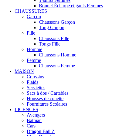
T-shirts Femmes
Bonnet Écharpe et gants Femmes
CHAUSSURES
Garçon
Chaussons Garçon
Tong Garçon
Fille
Chaussons Fille
Tongs Fille
Homme
Chaussons Homme
Femme
Chaussons Femme
MAISON
Coussins
Plaids
Serviettes
Sacs à dos / Cartables
Housses de couette
Fournitures Scolaires
LICENCES
Avengers
Batman
Cars
Dragon Ball Z