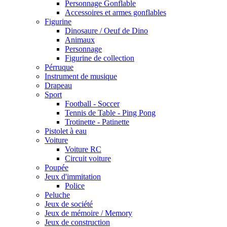
Personnage Gonflable
Accessoires et armes gonflables
Figurine
Dinosaure / Oeuf de Dino
Animaux
Personnage
Figurine de collection
Pérruque
Instrument de musique
Drapeau
Sport
Football - Soccer
Tennis de Table - Ping Pong
Trotinette - Patinette
Pistolet à eau
Voiture
Voiture RC
Circuit voiture
Poupée
Jeux d'immitation
Police
Peluche
Jeux de société
Jeux de mémoire / Memory
Jeux de construction