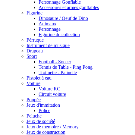
Personnage Gonflable
Accessoires et armes gonflables
Figurine
Dinosaure / Oeuf de Dino
Animaux
Personnage
Figurine de collection
Pérruque
Instrument de musique
Drapeau
Sport
Football - Soccer
Tennis de Table - Ping Pong
Trotinette - Patinette
Pistolet à eau
Voiture
Voiture RC
Circuit voiture
Poupée
Jeux d'immitation
Police
Peluche
Jeux de société
Jeux de mémoire / Memory
Jeux de construction