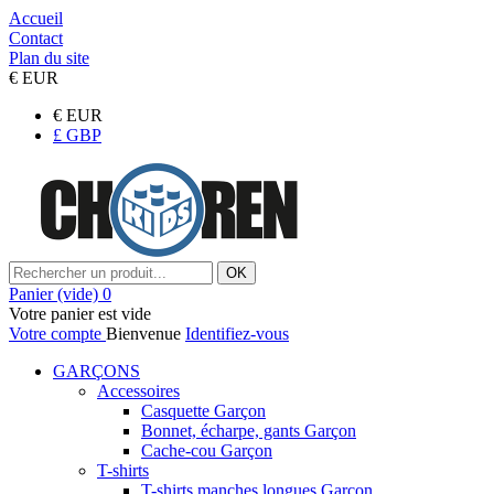
Accueil
Contact
Plan du site
€
EUR
€
EUR
£
GBP
OK
Panier
(vide)
0
Votre panier est vide
Votre compte
Bienvenue
Identifiez-vous
GARÇONS
Accessoires
Casquette Garçon
Bonnet, écharpe, gants Garçon
Cache-cou Garçon
T-shirts
T-shirts manches longues Garçon