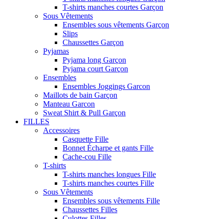
T-shirts manches courtes Garçon
Sous Vêtements
Ensembles sous vêtements Garçon
Slips
Chaussettes Garçon
Pyjamas
Pyjama long Garçon
Pyjama court Garçon
Ensembles
Ensembles Joggings Garcon
Maillots de bain Garçon
Manteau Garcon
Sweat Shirt & Pull Garçon
FILLES
Accessoires
Casquette Fille
Bonnet Écharpe et gants Fille
Cache-cou Fille
T-shirts
T-shirts manches longues Fille
T-shirts manches courtes Fille
Sous Vêtements
Ensembles sous vêtements Fille
Chaussettes Filles
Culottes Filles