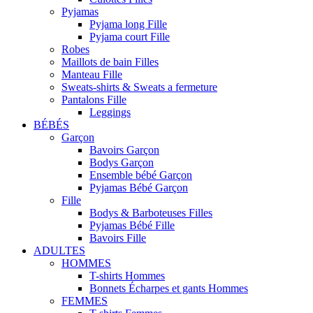
Pyjamas
Pyjama long Fille
Pyjama court Fille
Robes
Maillots de bain Filles
Manteau Fille
Sweats-shirts & Sweats a fermeture
Pantalons Fille
Leggings
BÉBÉS
Garçon
Bavoirs Garçon
Bodys Garçon
Ensemble bébé Garçon
Pyjamas Bébé Garçon
Fille
Bodys & Barboteuses Filles
Pyjamas Bébé Fille
Bavoirs Fille
ADULTES
HOMMES
T-shirts Hommes
Bonnets Écharpes et gants Hommes
FEMMES