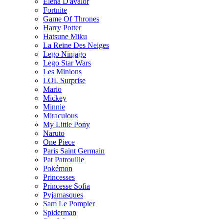
Elena D'avalor
Fortnite
Game Of Thrones
Harry Potter
Hatsune Miku
La Reine Des Neiges
Lego Ninjago
Lego Star Wars
Les Minions
LOL Surprise
Mario
Mickey
Minnie
Miraculous
My Little Pony
Naruto
One Piece
Paris Saint Germain
Pat Patrouille
Pokémon
Princesses
Princesse Sofia
Pyjamasques
Sam Le Pompier
Spiderman