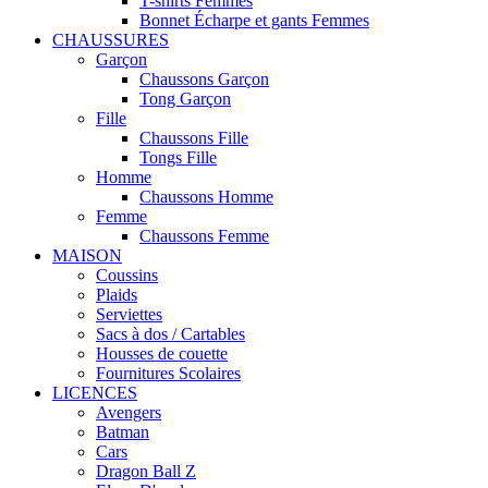
T-shirts Femmes
Bonnet Écharpe et gants Femmes
CHAUSSURES
Garçon
Chaussons Garçon
Tong Garçon
Fille
Chaussons Fille
Tongs Fille
Homme
Chaussons Homme
Femme
Chaussons Femme
MAISON
Coussins
Plaids
Serviettes
Sacs à dos / Cartables
Housses de couette
Fournitures Scolaires
LICENCES
Avengers
Batman
Cars
Dragon Ball Z