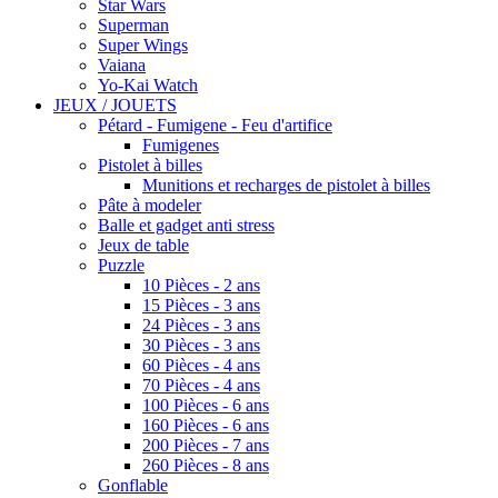
Star Wars
Superman
Super Wings
Vaiana
Yo-Kai Watch
JEUX / JOUETS
Pétard - Fumigene - Feu d'artifice
Fumigenes
Pistolet à billes
Munitions et recharges de pistolet à billes
Pâte à modeler
Balle et gadget anti stress
Jeux de table
Puzzle
10 Pièces - 2 ans
15 Pièces - 3 ans
24 Pièces - 3 ans
30 Pièces - 3 ans
60 Pièces - 4 ans
70 Pièces - 4 ans
100 Pièces - 6 ans
160 Pièces - 6 ans
200 Pièces - 7 ans
260 Pièces - 8 ans
Gonflable