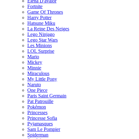
Elena D'avalor
Fortnite
Game Of Thrones
Harry Potter
Hatsune Miku
La Reine Des Neiges
Lego Ninjago
Lego Star Wars
Les Minions
LOL Surprise
Mario
Mickey
Minnie
Miraculous
My Little Pony
Naruto
One Piece
Paris Saint Germain
Pat Patrouille
Pokémon
Princesses
Princesse Sofia
Pyjamasques
Sam Le Pompier
Spiderman