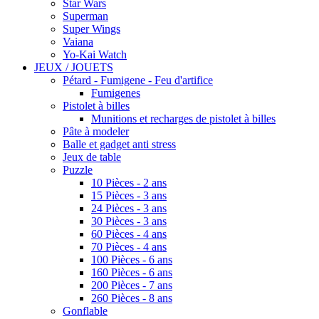
Star Wars
Superman
Super Wings
Vaiana
Yo-Kai Watch
JEUX / JOUETS
Pétard - Fumigene - Feu d'artifice
Fumigenes
Pistolet à billes
Munitions et recharges de pistolet à billes
Pâte à modeler
Balle et gadget anti stress
Jeux de table
Puzzle
10 Pièces - 2 ans
15 Pièces - 3 ans
24 Pièces - 3 ans
30 Pièces - 3 ans
60 Pièces - 4 ans
70 Pièces - 4 ans
100 Pièces - 6 ans
160 Pièces - 6 ans
200 Pièces - 7 ans
260 Pièces - 8 ans
Gonflable