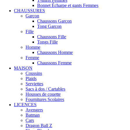
T-shirts Femmes
Bonnet Écharpe et gants Femmes
CHAUSSURES
Garçon
Chaussons Garçon
Tong Garçon
Fille
Chaussons Fille
Tongs Fille
Homme
Chaussons Homme
Femme
Chaussons Femme
MAISON
Coussins
Plaids
Serviettes
Sacs à dos / Cartables
Housses de couette
Fournitures Scolaires
LICENCES
Avengers
Batman
Cars
Dragon Ball Z