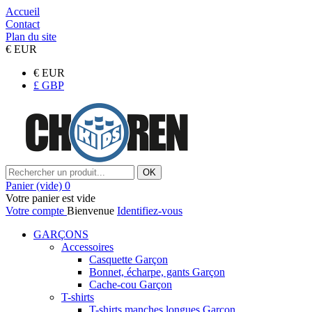
Accueil
Contact
Plan du site
€
EUR
€
EUR
£
GBP
OK
Panier
(vide)
0
Votre panier est vide
Votre compte
Bienvenue
Identifiez-vous
GARÇONS
Accessoires
Casquette Garçon
Bonnet, écharpe, gants Garçon
Cache-cou Garçon
T-shirts
T-shirts manches longues Garçon