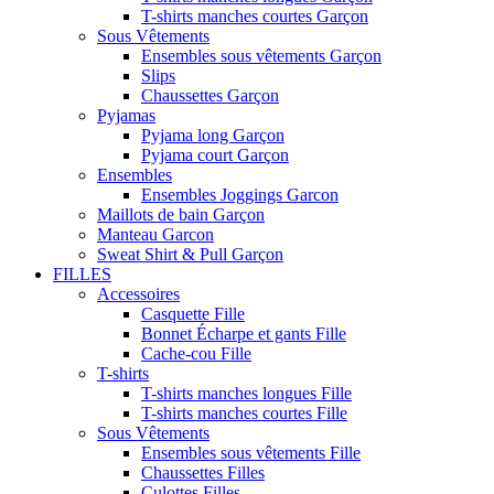
T-shirts manches courtes Garçon
Sous Vêtements
Ensembles sous vêtements Garçon
Slips
Chaussettes Garçon
Pyjamas
Pyjama long Garçon
Pyjama court Garçon
Ensembles
Ensembles Joggings Garcon
Maillots de bain Garçon
Manteau Garcon
Sweat Shirt & Pull Garçon
FILLES
Accessoires
Casquette Fille
Bonnet Écharpe et gants Fille
Cache-cou Fille
T-shirts
T-shirts manches longues Fille
T-shirts manches courtes Fille
Sous Vêtements
Ensembles sous vêtements Fille
Chaussettes Filles
Culottes Filles