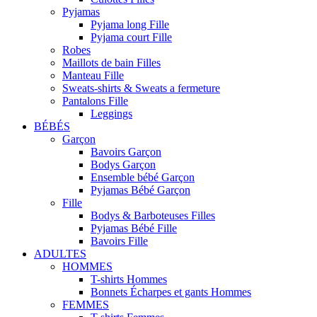
Pyjamas
Pyjama long Fille
Pyjama court Fille
Robes
Maillots de bain Filles
Manteau Fille
Sweats-shirts & Sweats a fermeture
Pantalons Fille
Leggings
BÉBÉS
Garçon
Bavoirs Garçon
Bodys Garçon
Ensemble bébé Garçon
Pyjamas Bébé Garçon
Fille
Bodys & Barboteuses Filles
Pyjamas Bébé Fille
Bavoirs Fille
ADULTES
HOMMES
T-shirts Hommes
Bonnets Écharpes et gants Hommes
FEMMES