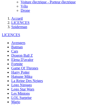
Voiture électrique - Porteur électrique
Vélo
Drone
Accueil
LICENCES
Spiderman
LICENCES
Avengers
Batman
Cars
Dragon Ball Z
Elena D'avalor
Fortnite
Game Of Thrones
Harry Potter
Hatsune Miku
La Reine Des Neiges
Lego Ninjago
Lego Star Wars
Les Minions
LOL Surprise
Mario