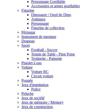
Personnage Gonflable
Accessoires et armes gonflables
Figurine
Dinosaure / Oeuf de Dino
Animaux
Personnage
Figurine de collection
Pérruque
Instrument de musique
Drapeau
Sport
Football - Soccer
Tennis de Table - Ping Pong
Trotinette - Patinette
Pistolet à eau
Voiture
Voiture RC
Circuit voiture
Poupée
Jeux d'immitation
Police
Peluche
Jeux de société
Jeux de mémoire / Memory
Jeux de construction