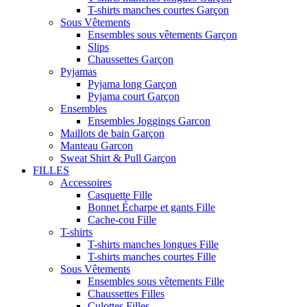
T-shirts manches courtes Garçon
Sous Vêtements
Ensembles sous vêtements Garçon
Slips
Chaussettes Garçon
Pyjamas
Pyjama long Garçon
Pyjama court Garçon
Ensembles
Ensembles Joggings Garcon
Maillots de bain Garçon
Manteau Garcon
Sweat Shirt & Pull Garçon
FILLES
Accessoires
Casquette Fille
Bonnet Écharpe et gants Fille
Cache-cou Fille
T-shirts
T-shirts manches longues Fille
T-shirts manches courtes Fille
Sous Vêtements
Ensembles sous vêtements Fille
Chaussettes Filles
Culottes Filles