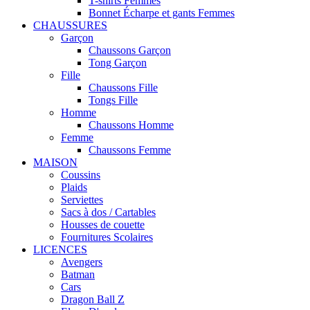
T-shirts Femmes
Bonnet Écharpe et gants Femmes
CHAUSSURES
Garçon
Chaussons Garçon
Tong Garçon
Fille
Chaussons Fille
Tongs Fille
Homme
Chaussons Homme
Femme
Chaussons Femme
MAISON
Coussins
Plaids
Serviettes
Sacs à dos / Cartables
Housses de couette
Fournitures Scolaires
LICENCES
Avengers
Batman
Cars
Dragon Ball Z