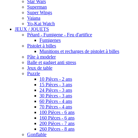
Star Wars
Superman
Super Wings
Vaiana
Yo-Kai Watch
JEUX / JOUETS
Pétard - Fumigene - Feu d'artifice
Fumigenes
Pistolet à billes
Munitions et recharges de pistolet à billes
Pâte à modeler
Balle et gadget anti stress
Jeux de table
Puzzle
10 Pièces - 2 ans
15 Pièces - 3 ans
24 Pièces - 3 ans
30 Pièces - 3 ans
60 Pièces - 4 ans
70 Pièces - 4 ans
100 Pièces - 6 ans
160 Pièces - 6 ans
200 Pièces - 7 ans
260 Pièces - 8 ans
Gonflable