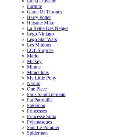
Elena D'avalor
Fortnite
Game Of Thrones
Harry Potter
Hatsune Miku
La Reine Des Neiges
Lego Ninjago
Lego Star Wars
Les Minions
LOL Surprise
Mario
Mickey
Minnie
Miraculous
My Little Pony
Naruto
One Piece
Paris Saint Germain
Pat Patrouille
Pokémon
Princesses
Princesse Sofia
Pyjamasques
Sam Le Pompier
Spiderman