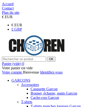
Accueil
Contact
Plan du site
€
EUR
€
EUR
£
GBP
OK
Panier
(vide)
0
Votre panier est vide
Votre compte
Bienvenue
Identifiez-vous
GARÇONS
Accessoires
Casquette Garçon
Bonnet, écharpe, gants Garçon
Cache-cou Garçon
T-shirts
T-shirts manches longues Garçon