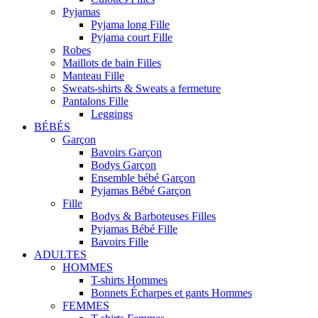
Pyjamas
Pyjama long Fille
Pyjama court Fille
Robes
Maillots de bain Filles
Manteau Fille
Sweats-shirts & Sweats a fermeture
Pantalons Fille
Leggings
BÉBÉS
Garçon
Bavoirs Garçon
Bodys Garçon
Ensemble bébé Garçon
Pyjamas Bébé Garçon
Fille
Bodys & Barboteuses Filles
Pyjamas Bébé Fille
Bavoirs Fille
ADULTES
HOMMES
T-shirts Hommes
Bonnets Écharpes et gants Hommes
FEMMES