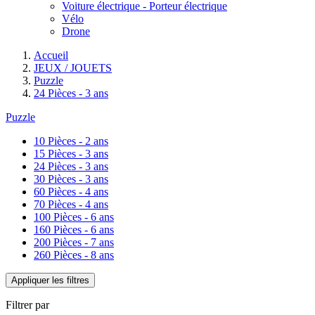
Voiture électrique - Porteur électrique
Vélo
Drone
Accueil
JEUX / JOUETS
Puzzle
24 Pièces - 3 ans
Puzzle
10 Pièces - 2 ans
15 Pièces - 3 ans
24 Pièces - 3 ans
30 Pièces - 3 ans
60 Pièces - 4 ans
70 Pièces - 4 ans
100 Pièces - 6 ans
160 Pièces - 6 ans
200 Pièces - 7 ans
260 Pièces - 8 ans
Appliquer les filtres
Filtrer par