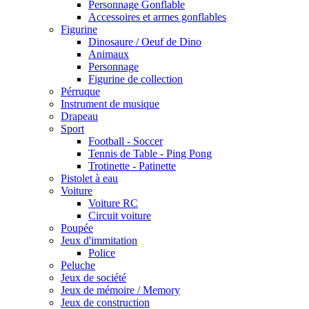
Personnage Gonflable
Accessoires et armes gonflables
Figurine
Dinosaure / Oeuf de Dino
Animaux
Personnage
Figurine de collection
Pérruque
Instrument de musique
Drapeau
Sport
Football - Soccer
Tennis de Table - Ping Pong
Trotinette - Patinette
Pistolet à eau
Voiture
Voiture RC
Circuit voiture
Poupée
Jeux d'immitation
Police
Peluche
Jeux de société
Jeux de mémoire / Memory
Jeux de construction