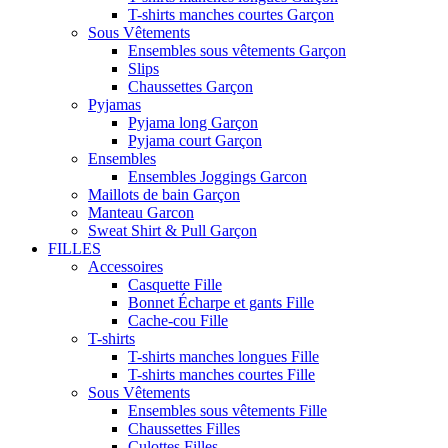
T-shirts manches courtes Garçon
Sous Vêtements
Ensembles sous vêtements Garçon
Slips
Chaussettes Garçon
Pyjamas
Pyjama long Garçon
Pyjama court Garçon
Ensembles
Ensembles Joggings Garcon
Maillots de bain Garçon
Manteau Garcon
Sweat Shirt & Pull Garçon
FILLES
Accessoires
Casquette Fille
Bonnet Écharpe et gants Fille
Cache-cou Fille
T-shirts
T-shirts manches longues Fille
T-shirts manches courtes Fille
Sous Vêtements
Ensembles sous vêtements Fille
Chaussettes Filles
Culottes Filles