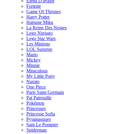
Elena D'avalor
Fortnite
Game Of Thrones
Harry Potter
Hatsune Miku
La Reine Des Neiges
Lego Ninjago
Lego Star Wars
Les Minions
LOL Surprise
Mario
Mickey
Minnie
Miraculous
My Little Pony
Naruto
One Piece
Paris Saint Germain
Pat Patrouille
Pokémon
Princesses
Princesse Sofia
Pyjamasques
Sam Le Pompier
Spiderman