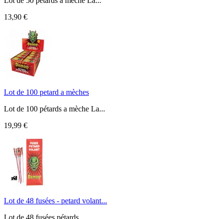
Lot de 50 pétards a mèche La...
13,90 €
Lot de 100 petard a mèches
Lot de 100 pétards a mèche La...
19,99 €
Lot de 48 fusées - petard volant...
Lot de 48 fusées pétards....