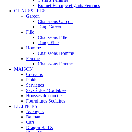
T-shirts Femmes
Bonnet Écharpe et gants Femmes
CHAUSSURES
Garçon
Chaussons Garçon
Tong Garçon
Fille
Chaussons Fille
Tongs Fille
Homme
Chaussons Homme
Femme
Chaussons Femme
MAISON
Coussins
Plaids
Serviettes
Sacs à dos / Cartables
Housses de couette
Fournitures Scolaires
LICENCES
Avengers
Batman
Cars
Dragon Ball Z