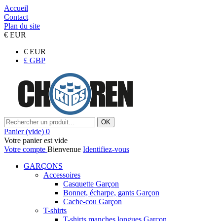
Accueil
Contact
Plan du site
€
EUR
€
EUR
£
GBP
OK
Panier
(vide)
0
Votre panier est vide
Votre compte
Bienvenue
Identifiez-vous
GARÇONS
Accessoires
Casquette Garçon
Bonnet, écharpe, gants Garçon
Cache-cou Garçon
T-shirts
T-shirts manches longues Garçon