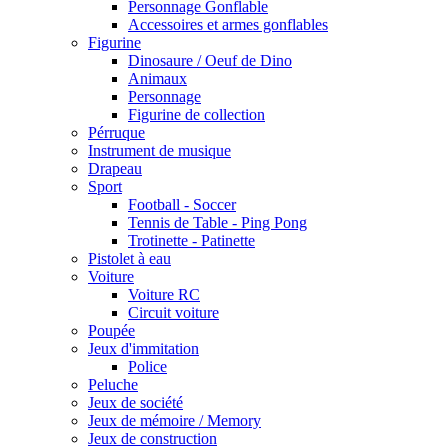
Personnage Gonflable
Accessoires et armes gonflables
Figurine
Dinosaure / Oeuf de Dino
Animaux
Personnage
Figurine de collection
Pérruque
Instrument de musique
Drapeau
Sport
Football - Soccer
Tennis de Table - Ping Pong
Trotinette - Patinette
Pistolet à eau
Voiture
Voiture RC
Circuit voiture
Poupée
Jeux d'immitation
Police
Peluche
Jeux de société
Jeux de mémoire / Memory
Jeux de construction