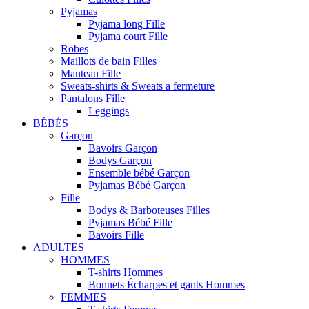
Pyjamas
Pyjama long Fille
Pyjama court Fille
Robes
Maillots de bain Filles
Manteau Fille
Sweats-shirts & Sweats a fermeture
Pantalons Fille
Leggings
BÉBÉS
Garçon
Bavoirs Garçon
Bodys Garçon
Ensemble bébé Garçon
Pyjamas Bébé Garçon
Fille
Bodys & Barboteuses Filles
Pyjamas Bébé Fille
Bavoirs Fille
ADULTES
HOMMES
T-shirts Hommes
Bonnets Écharpes et gants Hommes
FEMMES