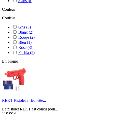
8 ans
(8)
Couleur
Couleur
Gris
(3)
Blanc
(2)
Rouge
(2)
Bleu
(1)
Rose
(3)
Fushia
(2)
En promo
REKT Pistolet à fléchette...
Le pistolet REKT est conçu pour...
119,90 €