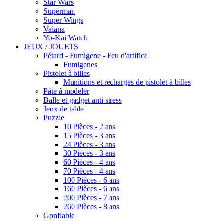
Star Wars
Superman
Super Wings
Vaiana
Yo-Kai Watch
JEUX / JOUETS
Pétard - Fumigene - Feu d'artifice
Fumigenes
Pistolet à billes
Munitions et recharges de pistolet à billes
Pâte à modeler
Balle et gadget anti stress
Jeux de table
Puzzle
10 Pièces - 2 ans
15 Pièces - 3 ans
24 Pièces - 3 ans
30 Pièces - 3 ans
60 Pièces - 4 ans
70 Pièces - 4 ans
100 Pièces - 6 ans
160 Pièces - 6 ans
200 Pièces - 7 ans
260 Pièces - 8 ans
Gonflable