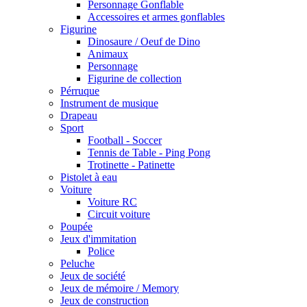
Personnage Gonflable
Accessoires et armes gonflables
Figurine
Dinosaure / Oeuf de Dino
Animaux
Personnage
Figurine de collection
Pérruque
Instrument de musique
Drapeau
Sport
Football - Soccer
Tennis de Table - Ping Pong
Trotinette - Patinette
Pistolet à eau
Voiture
Voiture RC
Circuit voiture
Poupée
Jeux d'immitation
Police
Peluche
Jeux de société
Jeux de mémoire / Memory
Jeux de construction