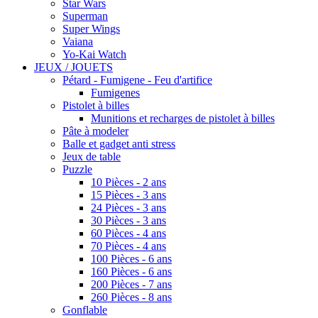
Star Wars
Superman
Super Wings
Vaiana
Yo-Kai Watch
JEUX / JOUETS
Pétard - Fumigene - Feu d'artifice
Fumigenes
Pistolet à billes
Munitions et recharges de pistolet à billes
Pâte à modeler
Balle et gadget anti stress
Jeux de table
Puzzle
10 Pièces - 2 ans
15 Pièces - 3 ans
24 Pièces - 3 ans
30 Pièces - 3 ans
60 Pièces - 4 ans
70 Pièces - 4 ans
100 Pièces - 6 ans
160 Pièces - 6 ans
200 Pièces - 7 ans
260 Pièces - 8 ans
Gonflable