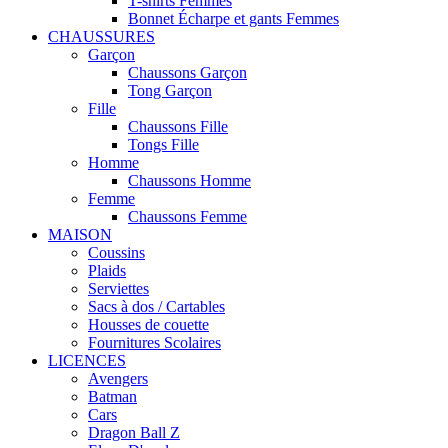
T-shirts Femmes
Bonnet Écharpe et gants Femmes
CHAUSSURES
Garçon
Chaussons Garçon
Tong Garçon
Fille
Chaussons Fille
Tongs Fille
Homme
Chaussons Homme
Femme
Chaussons Femme
MAISON
Coussins
Plaids
Serviettes
Sacs à dos / Cartables
Housses de couette
Fournitures Scolaires
LICENCES
Avengers
Batman
Cars
Dragon Ball Z