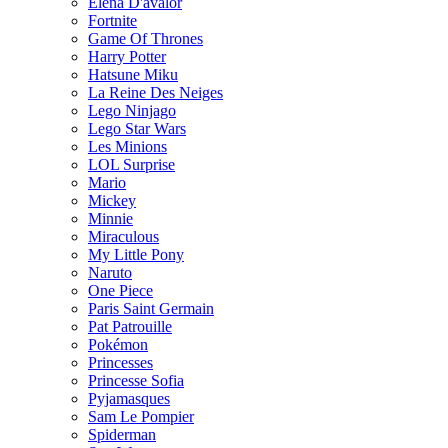
Elena D'avalor
Fortnite
Game Of Thrones
Harry Potter
Hatsune Miku
La Reine Des Neiges
Lego Ninjago
Lego Star Wars
Les Minions
LOL Surprise
Mario
Mickey
Minnie
Miraculous
My Little Pony
Naruto
One Piece
Paris Saint Germain
Pat Patrouille
Pokémon
Princesses
Princesse Sofia
Pyjamasques
Sam Le Pompier
Spiderman