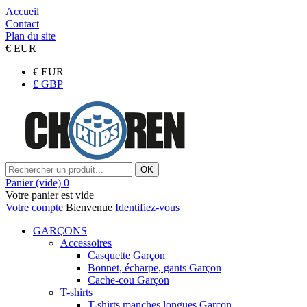
Accueil
Contact
Plan du site
€
EUR
€
EUR
£
GBP
OK
Panier
(vide)
0
Votre panier est vide
Votre compte
Bienvenue
Identifiez-vous
GARÇONS
Accessoires
Casquette Garçon
Bonnet, écharpe, gants Garçon
Cache-cou Garçon
T-shirts
T-shirts manches longues Garçon