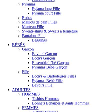
Pyjamas
Pyjama long Fille
Pyjama court Fille
Robes
Maillots de bain Filles
Manteau Fille
Sweats-shirts & Sweats a fermeture
Pantalons Fille
Leggings
BÉBÉS
Garçon
Bavoirs Garçon
Bodys Garçon
Ensemble bébé Garçon
Pyjamas Bébé Garçon
Fille
Bodys & Barboteuses Filles
Pyjamas Bébé Fille
Bavoirs Fille
ADULTES
HOMMES
T-shirts Hommes
Bonnets Écharpes et gants Hommes
FEMMES