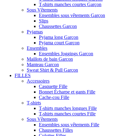
T-shirts manches courtes Garçon
Sous Vêtements
Ensembles sous vêtements Garçon
Slips
Chaussettes Garçon
Pyjamas
Pyjama long Garçon
Pyjama court Garçon
Ensembles
Ensembles Joggings Garcon
Maillots de bain Garçon
Manteau Garcon
Sweat Shirt & Pull Garçon
FILLES
Accessoires
Casquette Fille
Bonnet Écharpe et gants Fille
Cache-cou Fille
T-shirts
T-shirts manches longues Fille
T-shirts manches courtes Fille
Sous Vêtements
Ensembles sous vêtements Fille
Chaussettes Filles
Culottes Filles