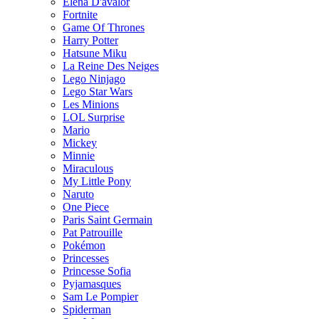
Elena D'avalor
Fortnite
Game Of Thrones
Harry Potter
Hatsune Miku
La Reine Des Neiges
Lego Ninjago
Lego Star Wars
Les Minions
LOL Surprise
Mario
Mickey
Minnie
Miraculous
My Little Pony
Naruto
One Piece
Paris Saint Germain
Pat Patrouille
Pokémon
Princesses
Princesse Sofia
Pyjamasques
Sam Le Pompier
Spiderman