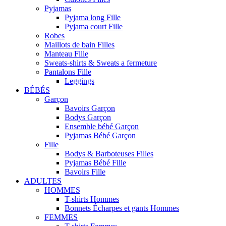
Pyjamas
Pyjama long Fille
Pyjama court Fille
Robes
Maillots de bain Filles
Manteau Fille
Sweats-shirts & Sweats a fermeture
Pantalons Fille
Leggings
BÉBÉS
Garçon
Bavoirs Garçon
Bodys Garçon
Ensemble bébé Garçon
Pyjamas Bébé Garçon
Fille
Bodys & Barboteuses Filles
Pyjamas Bébé Fille
Bavoirs Fille
ADULTES
HOMMES
T-shirts Hommes
Bonnets Écharpes et gants Hommes
FEMMES