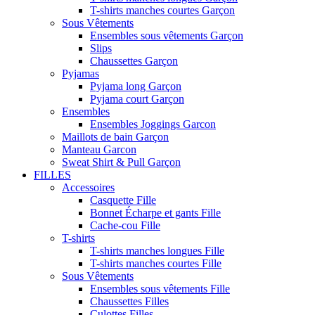
T-shirts manches courtes Garçon
Sous Vêtements
Ensembles sous vêtements Garçon
Slips
Chaussettes Garçon
Pyjamas
Pyjama long Garçon
Pyjama court Garçon
Ensembles
Ensembles Joggings Garcon
Maillots de bain Garçon
Manteau Garcon
Sweat Shirt & Pull Garçon
FILLES
Accessoires
Casquette Fille
Bonnet Écharpe et gants Fille
Cache-cou Fille
T-shirts
T-shirts manches longues Fille
T-shirts manches courtes Fille
Sous Vêtements
Ensembles sous vêtements Fille
Chaussettes Filles
Culottes Filles