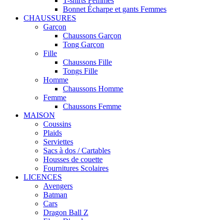
T-shirts Femmes
Bonnet Écharpe et gants Femmes
CHAUSSURES
Garçon
Chaussons Garçon
Tong Garçon
Fille
Chaussons Fille
Tongs Fille
Homme
Chaussons Homme
Femme
Chaussons Femme
MAISON
Coussins
Plaids
Serviettes
Sacs à dos / Cartables
Housses de couette
Fournitures Scolaires
LICENCES
Avengers
Batman
Cars
Dragon Ball Z