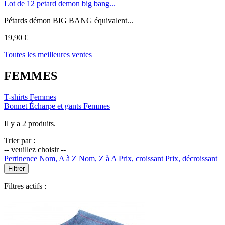
Lot de 12 petard demon big bang...
Pétards démon BIG BANG équivalent...
19,90 €
Toutes les meilleures ventes
FEMMES
T-shirts Femmes
Bonnet Écharpe et gants Femmes
Il y a 2 produits.
Trier par :
-- veuillez choisir --
Pertinence
Nom, A à Z
Nom, Z à A
Prix, croissant
Prix, décroissant
Filtrer
Filtres actifs :