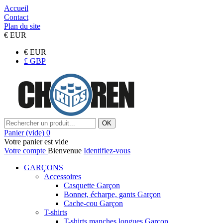
Accueil
Contact
Plan du site
€
EUR
€
EUR
£
GBP
OK
Panier
(vide)
0
Votre panier est vide
Votre compte
Bienvenue
Identifiez-vous
GARÇONS
Accessoires
Casquette Garçon
Bonnet, écharpe, gants Garçon
Cache-cou Garçon
T-shirts
T-shirts manches longues Garçon