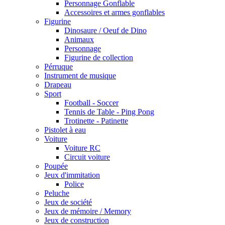
Personnage Gonflable
Accessoires et armes gonflables
Figurine
Dinosaure / Oeuf de Dino
Animaux
Personnage
Figurine de collection
Pérruque
Instrument de musique
Drapeau
Sport
Football - Soccer
Tennis de Table - Ping Pong
Trotinette - Patinette
Pistolet à eau
Voiture
Voiture RC
Circuit voiture
Poupée
Jeux d'immitation
Police
Peluche
Jeux de société
Jeux de mémoire / Memory
Jeux de construction