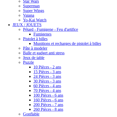
Star Wars
Superman
Super Wings
Vaiana
Yo-Kai Watch
JEUX / JOUETS
Pétard - Fumigene - Feu d'artifice
Fumigenes
Pistolet à billes
Munitions et recharges de pistolet à billes
Pâte à modeler
Balle et gadget anti stress
Jeux de table
Puzzle
10 Pièces - 2 ans
15 Pièces - 3 ans
24 Pièces - 3 ans
30 Pièces - 3 ans
60 Pièces - 4 ans
70 Pièces - 4 ans
100 Pièces - 6 ans
160 Pièces - 6 ans
200 Pièces - 7 ans
260 Pièces - 8 ans
Gonflable