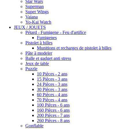
Star Wars
Superman
Super Wings
Vaiana
Yo-Kai Watch
JEUX / JOUETS
Pétard - Fumigene - Feu d'artifice
Fumigenes
Pistolet à billes
Munitions et recharges de pistolet à billes
Pâte à modeler
Balle et gadget anti stress
Jeux de table
Puzzle
10 Pièces - 2 ans
15 Pièces - 3 ans
24 Pièces - 3 ans
30 Pièces - 3 ans
60 Pièces - 4 ans
70 Pièces - 4 ans
100 Pièces - 6 ans
160 Pièces - 6 ans
200 Pièces - 7 ans
260 Pièces - 8 ans
Gonflable