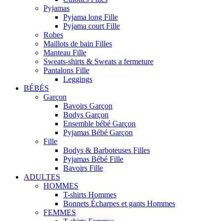
Pyjamas
Pyjama long Fille
Pyjama court Fille
Robes
Maillots de bain Filles
Manteau Fille
Sweats-shirts & Sweats a fermeture
Pantalons Fille
Leggings
BÉBÉS
Garçon
Bavoirs Garçon
Bodys Garçon
Ensemble bébé Garçon
Pyjamas Bébé Garçon
Fille
Bodys & Barboteuses Filles
Pyjamas Bébé Fille
Bavoirs Fille
ADULTES
HOMMES
T-shirts Hommes
Bonnets Écharpes et gants Hommes
FEMMES