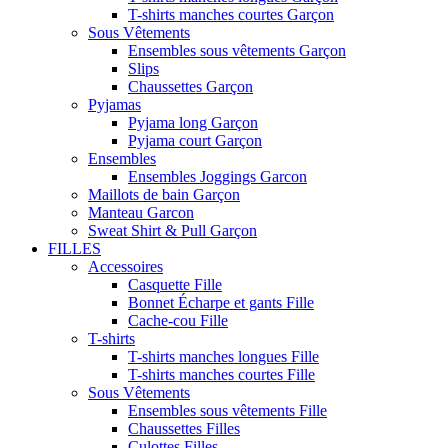
T-shirts manches courtes Garçon
Sous Vêtements
Ensembles sous vêtements Garçon
Slips
Chaussettes Garçon
Pyjamas
Pyjama long Garçon
Pyjama court Garçon
Ensembles
Ensembles Joggings Garcon
Maillots de bain Garçon
Manteau Garcon
Sweat Shirt & Pull Garçon
FILLES
Accessoires
Casquette Fille
Bonnet Écharpe et gants Fille
Cache-cou Fille
T-shirts
T-shirts manches longues Fille
T-shirts manches courtes Fille
Sous Vêtements
Ensembles sous vêtements Fille
Chaussettes Filles
Culottes Filles