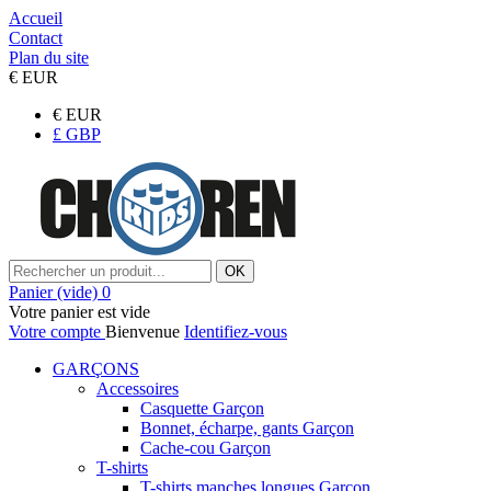
Accueil
Contact
Plan du site
€
EUR
€
EUR
£
GBP
OK
Panier
(vide)
0
Votre panier est vide
Votre compte
Bienvenue
Identifiez-vous
GARÇONS
Accessoires
Casquette Garçon
Bonnet, écharpe, gants Garçon
Cache-cou Garçon
T-shirts
T-shirts manches longues Garçon