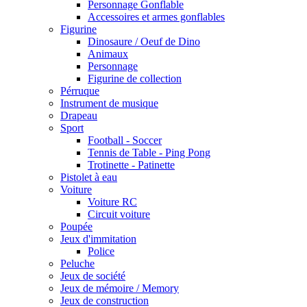
Personnage Gonflable
Accessoires et armes gonflables
Figurine
Dinosaure / Oeuf de Dino
Animaux
Personnage
Figurine de collection
Pérruque
Instrument de musique
Drapeau
Sport
Football - Soccer
Tennis de Table - Ping Pong
Trotinette - Patinette
Pistolet à eau
Voiture
Voiture RC
Circuit voiture
Poupée
Jeux d'immitation
Police
Peluche
Jeux de société
Jeux de mémoire / Memory
Jeux de construction