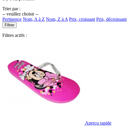
Trier par :
-- veuillez choisir --
Pertinence
Nom, A à Z
Nom, Z à A
Prix, croissant
Prix, décroissant
Filtrer
Filtres actifs :
Aperçu rapide