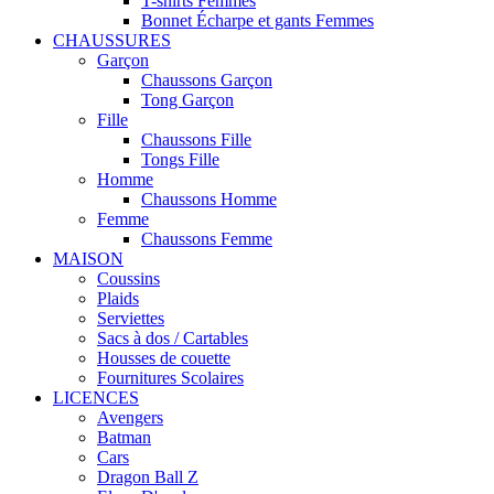
T-shirts Femmes
Bonnet Écharpe et gants Femmes
CHAUSSURES
Garçon
Chaussons Garçon
Tong Garçon
Fille
Chaussons Fille
Tongs Fille
Homme
Chaussons Homme
Femme
Chaussons Femme
MAISON
Coussins
Plaids
Serviettes
Sacs à dos / Cartables
Housses de couette
Fournitures Scolaires
LICENCES
Avengers
Batman
Cars
Dragon Ball Z