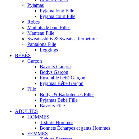
Pyjamas
Pyjama long Fille
Pyjama court Fille
Robes
Maillots de bain Filles
Manteau Fille
Sweats-shirts & Sweats a fermeture
Pantalons Fille
Leggings
BÉBÉS
Garçon
Bavoirs Garçon
Bodys Garçon
Ensemble bébé Garçon
Pyjamas Bébé Garçon
Fille
Bodys & Barboteuses Filles
Pyjamas Bébé Fille
Bavoirs Fille
ADULTES
HOMMES
T-shirts Hommes
Bonnets Écharpes et gants Hommes
FEMMES