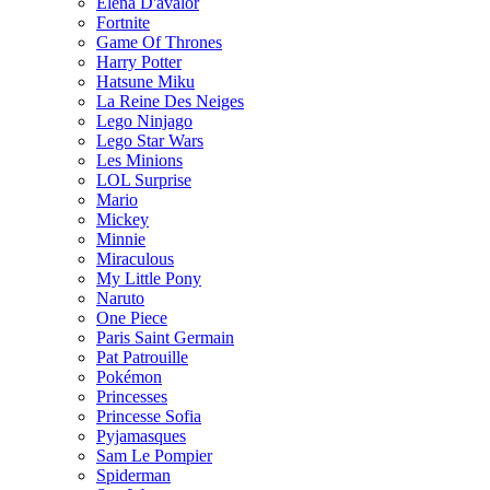
Elena D'avalor
Fortnite
Game Of Thrones
Harry Potter
Hatsune Miku
La Reine Des Neiges
Lego Ninjago
Lego Star Wars
Les Minions
LOL Surprise
Mario
Mickey
Minnie
Miraculous
My Little Pony
Naruto
One Piece
Paris Saint Germain
Pat Patrouille
Pokémon
Princesses
Princesse Sofia
Pyjamasques
Sam Le Pompier
Spiderman