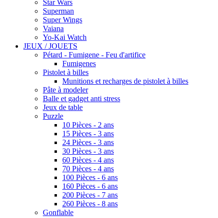
Star Wars
Superman
Super Wings
Vaiana
Yo-Kai Watch
JEUX / JOUETS
Pétard - Fumigene - Feu d'artifice
Fumigenes
Pistolet à billes
Munitions et recharges de pistolet à billes
Pâte à modeler
Balle et gadget anti stress
Jeux de table
Puzzle
10 Pièces - 2 ans
15 Pièces - 3 ans
24 Pièces - 3 ans
30 Pièces - 3 ans
60 Pièces - 4 ans
70 Pièces - 4 ans
100 Pièces - 6 ans
160 Pièces - 6 ans
200 Pièces - 7 ans
260 Pièces - 8 ans
Gonflable