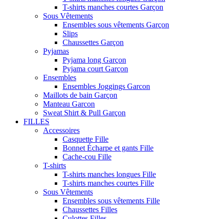
T-shirts manches courtes Garçon
Sous Vêtements
Ensembles sous vêtements Garçon
Slips
Chaussettes Garçon
Pyjamas
Pyjama long Garçon
Pyjama court Garçon
Ensembles
Ensembles Joggings Garcon
Maillots de bain Garçon
Manteau Garcon
Sweat Shirt & Pull Garçon
FILLES
Accessoires
Casquette Fille
Bonnet Écharpe et gants Fille
Cache-cou Fille
T-shirts
T-shirts manches longues Fille
T-shirts manches courtes Fille
Sous Vêtements
Ensembles sous vêtements Fille
Chaussettes Filles
Culottes Filles