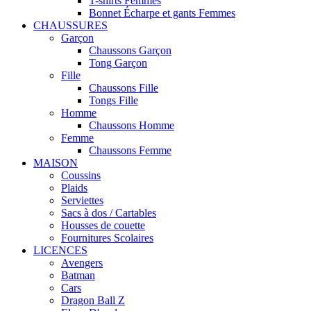
T-shirts Femmes
Bonnet Écharpe et gants Femmes
CHAUSSURES
Garçon
Chaussons Garçon
Tong Garçon
Fille
Chaussons Fille
Tongs Fille
Homme
Chaussons Homme
Femme
Chaussons Femme
MAISON
Coussins
Plaids
Serviettes
Sacs à dos / Cartables
Housses de couette
Fournitures Scolaires
LICENCES
Avengers
Batman
Cars
Dragon Ball Z