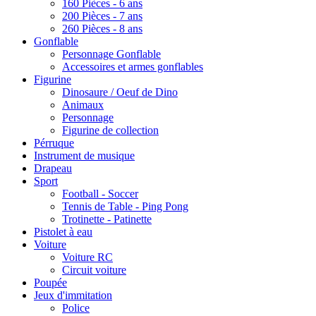
160 Pièces - 6 ans
200 Pièces - 7 ans
260 Pièces - 8 ans
Gonflable
Personnage Gonflable
Accessoires et armes gonflables
Figurine
Dinosaure / Oeuf de Dino
Animaux
Personnage
Figurine de collection
Pérruque
Instrument de musique
Drapeau
Sport
Football - Soccer
Tennis de Table - Ping Pong
Trotinette - Patinette
Pistolet à eau
Voiture
Voiture RC
Circuit voiture
Poupée
Jeux d'immitation
Police