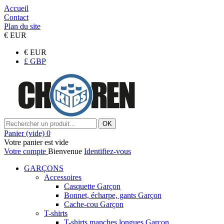
Accueil
Contact
Plan du site
€
EUR
€
EUR
£
GBP
OK
Panier
(vide)
0
Votre panier est vide
Votre compte
Bienvenue
Identifiez-vous
GARÇONS
Accessoires
Casquette Garçon
Bonnet, écharpe, gants Garçon
Cache-cou Garçon
T-shirts
T-shirts manches longues Garçon