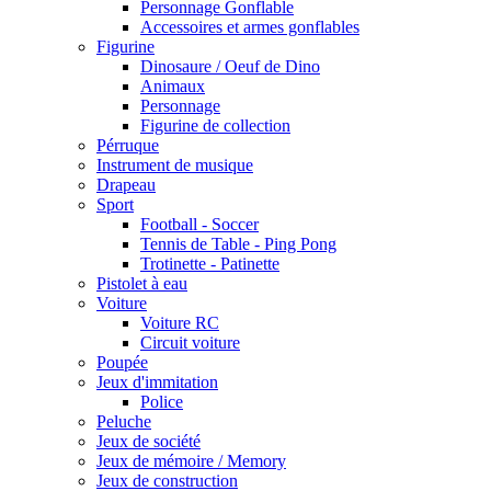
Personnage Gonflable
Accessoires et armes gonflables
Figurine
Dinosaure / Oeuf de Dino
Animaux
Personnage
Figurine de collection
Pérruque
Instrument de musique
Drapeau
Sport
Football - Soccer
Tennis de Table - Ping Pong
Trotinette - Patinette
Pistolet à eau
Voiture
Voiture RC
Circuit voiture
Poupée
Jeux d'immitation
Police
Peluche
Jeux de société
Jeux de mémoire / Memory
Jeux de construction