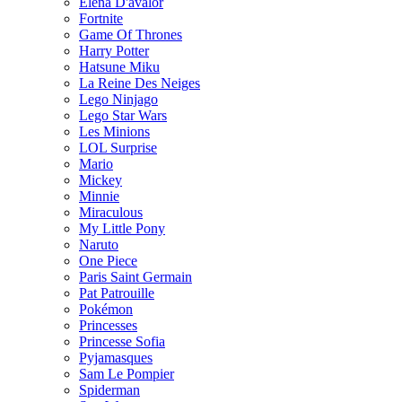
Elena D'avalor
Fortnite
Game Of Thrones
Harry Potter
Hatsune Miku
La Reine Des Neiges
Lego Ninjago
Lego Star Wars
Les Minions
LOL Surprise
Mario
Mickey
Minnie
Miraculous
My Little Pony
Naruto
One Piece
Paris Saint Germain
Pat Patrouille
Pokémon
Princesses
Princesse Sofia
Pyjamasques
Sam Le Pompier
Spiderman