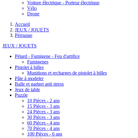
Voiture électrique - Porteur électrique
Vélo
Drone
Accueil
JEUX / JOUETS
Pérruque
JEUX / JOUETS
Pétard - Fumigene - Feu d'artifice
Fumigenes
Pistolet à billes
Munitions et recharges de pistolet à billes
Pâte à modeler
Balle et gadget anti stress
Jeux de table
Puzzle
10 Pièces - 2 ans
15 Pièces - 3 ans
24 Pièces - 3 ans
30 Pièces - 3 ans
60 Pièces - 4 ans
70 Pièces - 4 ans
100 Pièces - 6 ans