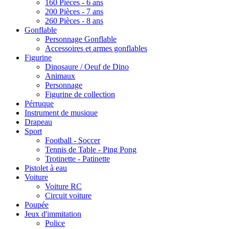
160 Pièces - 6 ans
200 Pièces - 7 ans
260 Pièces - 8 ans
Gonflable
Personnage Gonflable
Accessoires et armes gonflables
Figurine
Dinosaure / Oeuf de Dino
Animaux
Personnage
Figurine de collection
Pérruque
Instrument de musique
Drapeau
Sport
Football - Soccer
Tennis de Table - Ping Pong
Trotinette - Patinette
Pistolet à eau
Voiture
Voiture RC
Circuit voiture
Poupée
Jeux d'immitation
Police