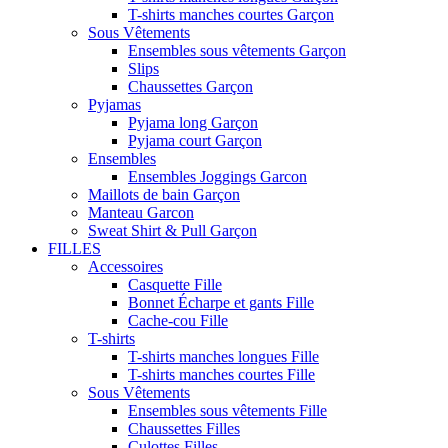
T-shirts manches courtes Garçon
Sous Vêtements
Ensembles sous vêtements Garçon
Slips
Chaussettes Garçon
Pyjamas
Pyjama long Garçon
Pyjama court Garçon
Ensembles
Ensembles Joggings Garcon
Maillots de bain Garçon
Manteau Garcon
Sweat Shirt & Pull Garçon
FILLES
Accessoires
Casquette Fille
Bonnet Écharpe et gants Fille
Cache-cou Fille
T-shirts
T-shirts manches longues Fille
T-shirts manches courtes Fille
Sous Vêtements
Ensembles sous vêtements Fille
Chaussettes Filles
Culottes Filles