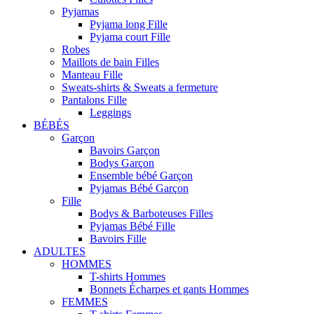
Pyjamas
Pyjama long Fille
Pyjama court Fille
Robes
Maillots de bain Filles
Manteau Fille
Sweats-shirts & Sweats a fermeture
Pantalons Fille
Leggings
BÉBÉS
Garçon
Bavoirs Garçon
Bodys Garçon
Ensemble bébé Garçon
Pyjamas Bébé Garçon
Fille
Bodys & Barboteuses Filles
Pyjamas Bébé Fille
Bavoirs Fille
ADULTES
HOMMES
T-shirts Hommes
Bonnets Écharpes et gants Hommes
FEMMES