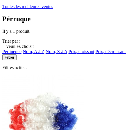
Toutes les meilleures ventes
Pérruque
Il y a 1 produit.
Trier par :
-- veuillez choisir --
Pertinence
Nom, A à Z
Nom, Z à A
Prix, croissant
Prix, décroissant
Filtrer
Filtres actifs :