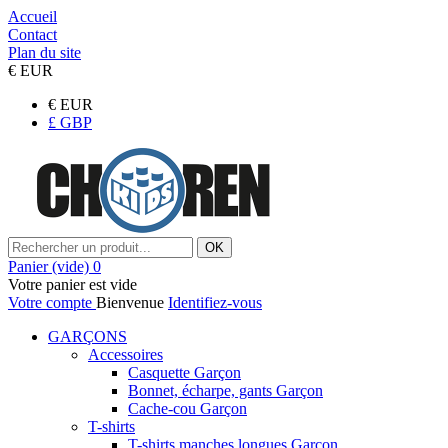
Accueil
Contact
Plan du site
€
EUR
€
EUR
£
GBP
OK
Panier
(vide)
0
Votre panier est vide
Votre compte
Bienvenue
Identifiez-vous
GARÇONS
Accessoires
Casquette Garçon
Bonnet, écharpe, gants Garçon
Cache-cou Garçon
T-shirts
T-shirts manches longues Garçon