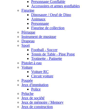
Personnage Gonflable
Accessoires et armes gonflables
Figurine
Dinosaure / Oeuf de Dino
Animaux
Personnage
Figurine de collection
Pérruque
Instrument de musique
Drapeau
Sport
Football - Soccer
Tennis de Table - Ping Pong
Trotinette - Patinette
Pistolet à eau
Voiture
Voiture RC
Circuit voiture
Poupée
Jeux d'immitation
Police
Peluche
Jeux de société
Jeux de mémoire / Memory
Jeux de construction