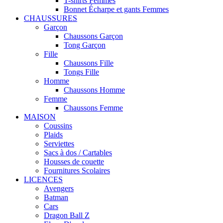
T-shirts Femmes
Bonnet Écharpe et gants Femmes
CHAUSSURES
Garçon
Chaussons Garçon
Tong Garçon
Fille
Chaussons Fille
Tongs Fille
Homme
Chaussons Homme
Femme
Chaussons Femme
MAISON
Coussins
Plaids
Serviettes
Sacs à dos / Cartables
Housses de couette
Fournitures Scolaires
LICENCES
Avengers
Batman
Cars
Dragon Ball Z