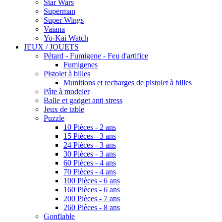
Star Wars
Superman
Super Wings
Vaiana
Yo-Kai Watch
JEUX / JOUETS
Pétard - Fumigene - Feu d'artifice
Fumigenes
Pistolet à billes
Munitions et recharges de pistolet à billes
Pâte à modeler
Balle et gadget anti stress
Jeux de table
Puzzle
10 Pièces - 2 ans
15 Pièces - 3 ans
24 Pièces - 3 ans
30 Pièces - 3 ans
60 Pièces - 4 ans
70 Pièces - 4 ans
100 Pièces - 6 ans
160 Pièces - 6 ans
200 Pièces - 7 ans
260 Pièces - 8 ans
Gonflable