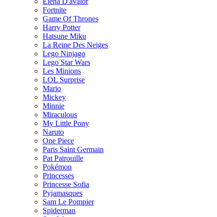
Elena D'avalor
Fortnite
Game Of Thrones
Harry Potter
Hatsune Miku
La Reine Des Neiges
Lego Ninjago
Lego Star Wars
Les Minions
LOL Surprise
Mario
Mickey
Minnie
Miraculous
My Little Pony
Naruto
One Piece
Paris Saint Germain
Pat Patrouille
Pokémon
Princesses
Princesse Sofia
Pyjamasques
Sam Le Pompier
Spiderman