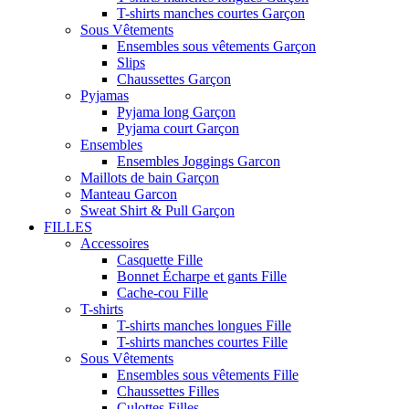
T-shirts manches courtes Garçon
Sous Vêtements
Ensembles sous vêtements Garçon
Slips
Chaussettes Garçon
Pyjamas
Pyjama long Garçon
Pyjama court Garçon
Ensembles
Ensembles Joggings Garcon
Maillots de bain Garçon
Manteau Garcon
Sweat Shirt & Pull Garçon
FILLES
Accessoires
Casquette Fille
Bonnet Écharpe et gants Fille
Cache-cou Fille
T-shirts
T-shirts manches longues Fille
T-shirts manches courtes Fille
Sous Vêtements
Ensembles sous vêtements Fille
Chaussettes Filles
Culottes Filles