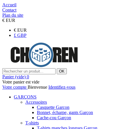
Accueil
Contact
Plan du site
€
EUR
€
EUR
£
GBP
OK
Panier
(vide)
0
Votre panier est vide
Votre compte
Bienvenue
Identifiez-vous
GARÇONS
Accessoires
Casquette Garçon
Bonnet, écharpe, gants Garçon
Cache-cou Garçon
T-shirts
T-shirts manches longues Garçon