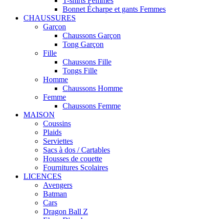
T-shirts Femmes
Bonnet Écharpe et gants Femmes
CHAUSSURES
Garçon
Chaussons Garçon
Tong Garçon
Fille
Chaussons Fille
Tongs Fille
Homme
Chaussons Homme
Femme
Chaussons Femme
MAISON
Coussins
Plaids
Serviettes
Sacs à dos / Cartables
Housses de couette
Fournitures Scolaires
LICENCES
Avengers
Batman
Cars
Dragon Ball Z