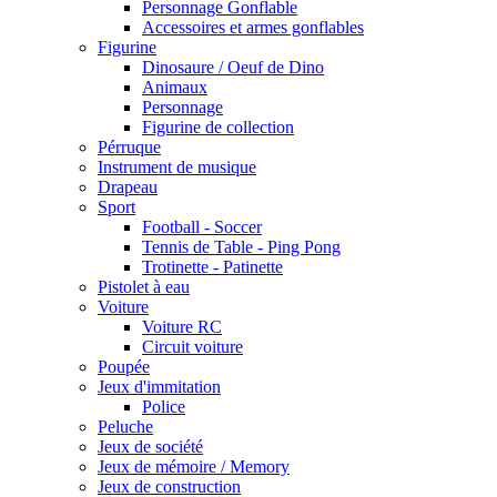
Personnage Gonflable
Accessoires et armes gonflables
Figurine
Dinosaure / Oeuf de Dino
Animaux
Personnage
Figurine de collection
Pérruque
Instrument de musique
Drapeau
Sport
Football - Soccer
Tennis de Table - Ping Pong
Trotinette - Patinette
Pistolet à eau
Voiture
Voiture RC
Circuit voiture
Poupée
Jeux d'immitation
Police
Peluche
Jeux de société
Jeux de mémoire / Memory
Jeux de construction