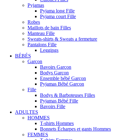
Pyjamas
Pyjama long Fille
Pyjama court Fille
Robes
Maillots de bain Filles
Manteau Fille
Sweats-shirts & Sweats a fermeture
Pantalons Fille
Leggings
BÉBÉS
Garçon
Bavoirs Garçon
Bodys Garçon
Ensemble bébé Garçon
Pyjamas Bébé Garçon
Fille
Bodys & Barboteuses Filles
Pyjamas Bébé Fille
Bavoirs Fille
ADULTES
HOMMES
T-shirts Hommes
Bonnets Écharpes et gants Hommes
FEMMES