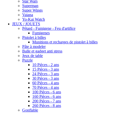
Star Wars
Superman
Super Wings
Vaiana
Yo-Kai Watch
JEUX / JOUETS
Pétard - Fumigene - Feu d'artifice
Fumigenes
Pistolet à billes
Munitions et recharges de pistolet à billes
Pâte à modeler
Balle et gadget anti stress
Jeux de table
Puzzle
10 Pièces - 2 ans
15 Pièces - 3 ans
24 Pièces - 3 ans
30 Pièces - 3 ans
60 Pièces - 4 ans
70 Pièces - 4 ans
100 Pièces - 6 ans
160 Pièces - 6 ans
200 Pièces - 7 ans
260 Pièces - 8 ans
Gonflable