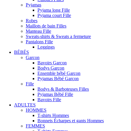
Pyjamas
Pyjama long Fille
Pyjama court Fille
Robes
Maillots de bain Filles
Manteau Fille
Sweats-shirts & Sweats a fermeture
Pantalons Fille
Leggings
BÉBÉS
Garçon
Bavoirs Garçon
Bodys Garçon
Ensemble bébé Garçon
Pyjamas Bébé Garçon
Fille
Bodys & Barboteuses Filles
Pyjamas Bébé Fille
Bavoirs Fille
ADULTES
HOMMES
T-shirts Hommes
Bonnets Écharpes et gants Hommes
FEMMES