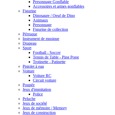
Personnage Gonflable
Accessoires et armes gonflables
Figurine
Dinosaure / Oeuf de Dino
Animaux
Personnage
Figurine de collection
Pérruque
Instrument de musique
Drapeau
Sport
Football - Soccer
Tennis de Table - Ping Pong
Trotinette - Patinette
Pistolet à eau
Voiture
Voiture RC
Circuit voiture
Poupée
Jeux d'immitation
Police
Peluche
Jeux de société
Jeux de mémoire / Memory
Jeux de construction