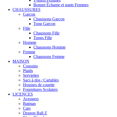
T-shirts Femmes
Bonnet Écharpe et gants Femmes
CHAUSSURES
Garçon
Chaussons Garçon
Tong Garçon
Fille
Chaussons Fille
Tongs Fille
Homme
Chaussons Homme
Femme
Chaussons Femme
MAISON
Coussins
Plaids
Serviettes
Sacs à dos / Cartables
Housses de couette
Fournitures Scolaires
LICENCES
Avengers
Batman
Cars
Dragon Ball Z