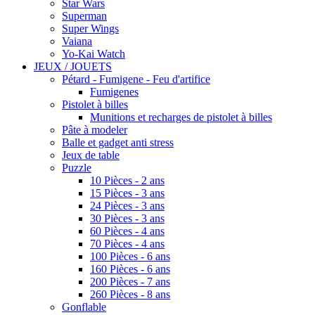
Star Wars
Superman
Super Wings
Vaiana
Yo-Kai Watch
JEUX / JOUETS
Pétard - Fumigene - Feu d'artifice
Fumigenes
Pistolet à billes
Munitions et recharges de pistolet à billes
Pâte à modeler
Balle et gadget anti stress
Jeux de table
Puzzle
10 Pièces - 2 ans
15 Pièces - 3 ans
24 Pièces - 3 ans
30 Pièces - 3 ans
60 Pièces - 4 ans
70 Pièces - 4 ans
100 Pièces - 6 ans
160 Pièces - 6 ans
200 Pièces - 7 ans
260 Pièces - 8 ans
Gonflable