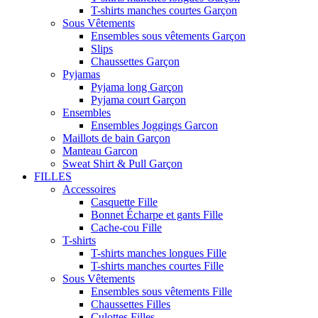
T-shirts manches courtes Garçon
Sous Vêtements
Ensembles sous vêtements Garçon
Slips
Chaussettes Garçon
Pyjamas
Pyjama long Garçon
Pyjama court Garçon
Ensembles
Ensembles Joggings Garcon
Maillots de bain Garçon
Manteau Garcon
Sweat Shirt & Pull Garçon
FILLES
Accessoires
Casquette Fille
Bonnet Écharpe et gants Fille
Cache-cou Fille
T-shirts
T-shirts manches longues Fille
T-shirts manches courtes Fille
Sous Vêtements
Ensembles sous vêtements Fille
Chaussettes Filles
Culottes Filles