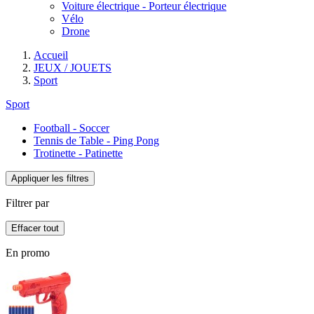
Voiture électrique - Porteur électrique
Vélo
Drone
Accueil
JEUX / JOUETS
Sport
Sport
Football - Soccer
Tennis de Table - Ping Pong
Trotinette - Patinette
Appliquer les filtres
Filtrer par
Effacer tout
En promo