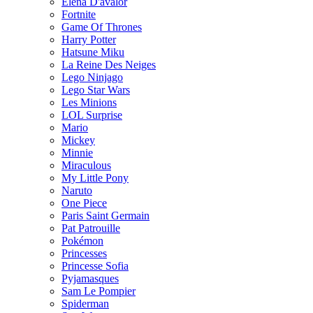
Elena D'avalor
Fortnite
Game Of Thrones
Harry Potter
Hatsune Miku
La Reine Des Neiges
Lego Ninjago
Lego Star Wars
Les Minions
LOL Surprise
Mario
Mickey
Minnie
Miraculous
My Little Pony
Naruto
One Piece
Paris Saint Germain
Pat Patrouille
Pokémon
Princesses
Princesse Sofia
Pyjamasques
Sam Le Pompier
Spiderman