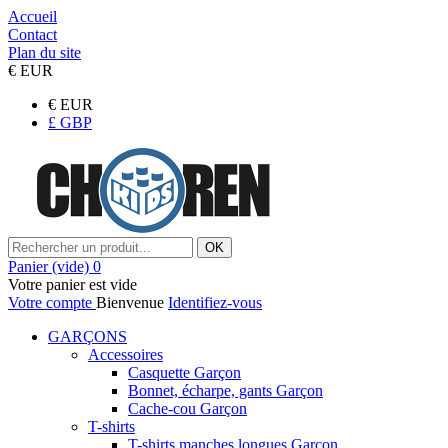
Accueil
Contact
Plan du site
€
EUR
€
EUR
£
GBP
OK
Panier
(vide)
0
Votre panier est vide
Votre compte
Bienvenue
Identifiez-vous
GARÇONS
Accessoires
Casquette Garçon
Bonnet, écharpe, gants Garçon
Cache-cou Garçon
T-shirts
T-shirts manches longues Garçon