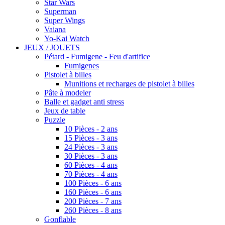
Star Wars
Superman
Super Wings
Vaiana
Yo-Kai Watch
JEUX / JOUETS
Pétard - Fumigene - Feu d'artifice
Fumigenes
Pistolet à billes
Munitions et recharges de pistolet à billes
Pâte à modeler
Balle et gadget anti stress
Jeux de table
Puzzle
10 Pièces - 2 ans
15 Pièces - 3 ans
24 Pièces - 3 ans
30 Pièces - 3 ans
60 Pièces - 4 ans
70 Pièces - 4 ans
100 Pièces - 6 ans
160 Pièces - 6 ans
200 Pièces - 7 ans
260 Pièces - 8 ans
Gonflable