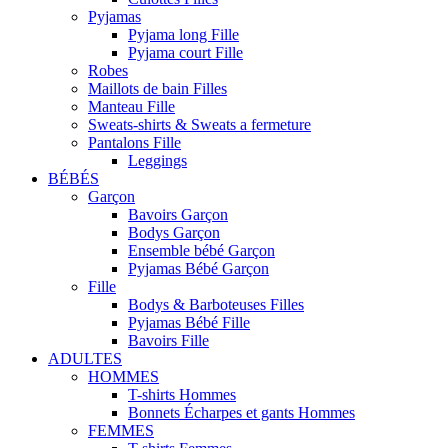
Pyjamas
Pyjama long Fille
Pyjama court Fille
Robes
Maillots de bain Filles
Manteau Fille
Sweats-shirts & Sweats a fermeture
Pantalons Fille
Leggings
BÉBÉS
Garçon
Bavoirs Garçon
Bodys Garçon
Ensemble bébé Garçon
Pyjamas Bébé Garçon
Fille
Bodys & Barboteuses Filles
Pyjamas Bébé Fille
Bavoirs Fille
ADULTES
HOMMES
T-shirts Hommes
Bonnets Écharpes et gants Hommes
FEMMES