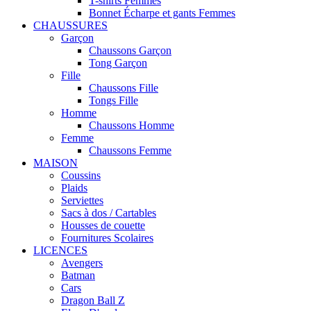
T-shirts Femmes
Bonnet Écharpe et gants Femmes
CHAUSSURES
Garçon
Chaussons Garçon
Tong Garçon
Fille
Chaussons Fille
Tongs Fille
Homme
Chaussons Homme
Femme
Chaussons Femme
MAISON
Coussins
Plaids
Serviettes
Sacs à dos / Cartables
Housses de couette
Fournitures Scolaires
LICENCES
Avengers
Batman
Cars
Dragon Ball Z