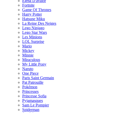
Elena D'avalor
Fortnite
Game Of Thrones
Harry Potter
Hatsune Miku
La Reine Des Neiges
Lego Ninjago
Lego Star Wars
Les Minions
LOL Surprise
Mario
Mickey
Minnie
Miraculous
My Little Pony
Naruto
One Piece
Paris Saint Germain
Pat Patrouille
Pokémon
Princesses
Princesse Sofia
Pyjamasques
Sam Le Pompier
Spiderman