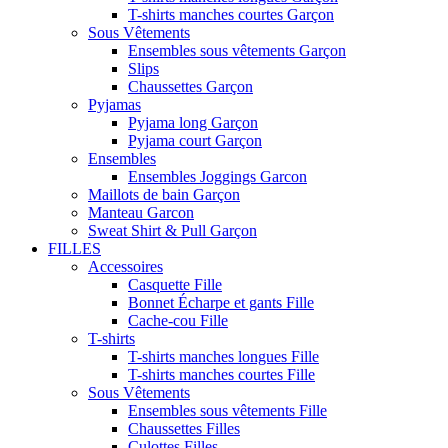
T-shirts manches courtes Garçon
Sous Vêtements
Ensembles sous vêtements Garçon
Slips
Chaussettes Garçon
Pyjamas
Pyjama long Garçon
Pyjama court Garçon
Ensembles
Ensembles Joggings Garcon
Maillots de bain Garçon
Manteau Garcon
Sweat Shirt & Pull Garçon
FILLES
Accessoires
Casquette Fille
Bonnet Écharpe et gants Fille
Cache-cou Fille
T-shirts
T-shirts manches longues Fille
T-shirts manches courtes Fille
Sous Vêtements
Ensembles sous vêtements Fille
Chaussettes Filles
Culottes Filles