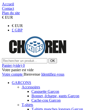
Accueil
Contact
Plan du site
€
EUR
€
EUR
£
GBP
OK
Panier
(vide)
0
Votre panier est vide
Votre compte
Bienvenue
Identifiez-vous
GARÇONS
Accessoires
Casquette Garçon
Bonnet, écharpe, gants Garçon
Cache-cou Garçon
T-shirts
T-shirts manches longues Garçon