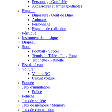
Personnage Gonflable
Accessoires et armes gonflables
Figurine
Dinosaure / Oeuf de Dino
Animaux
Personnage
Figurine de collection
Pérruque
Instrument de musique
Drapeau
Sport
Football - Soccer
Tennis de Table - Ping Pong
Trotinette - Patinette
Pistolet à eau
Voiture
Voiture RC
Circuit voiture
Poupée
Jeux d'immitation
Police
Peluche
Jeux de société
Jeux de mémoire / Memory
Jeux de construction