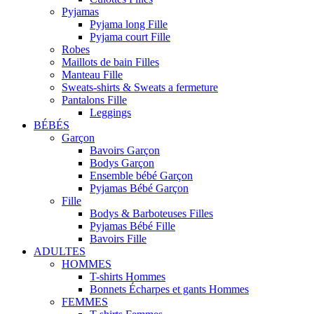
Pyjamas
Pyjama long Fille
Pyjama court Fille
Robes
Maillots de bain Filles
Manteau Fille
Sweats-shirts & Sweats a fermeture
Pantalons Fille
Leggings
BÉBÉS
Garçon
Bavoirs Garçon
Bodys Garçon
Ensemble bébé Garçon
Pyjamas Bébé Garçon
Fille
Bodys & Barboteuses Filles
Pyjamas Bébé Fille
Bavoirs Fille
ADULTES
HOMMES
T-shirts Hommes
Bonnets Écharpes et gants Hommes
FEMMES