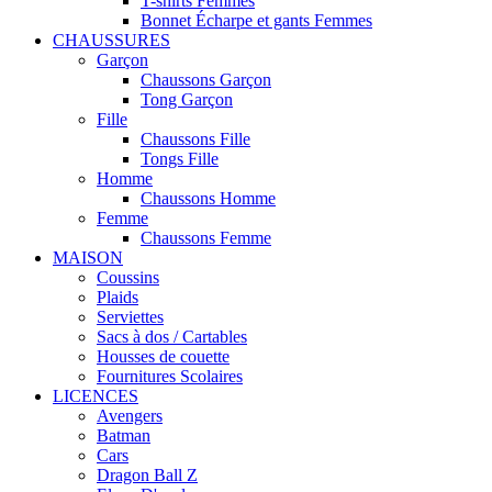
T-shirts Femmes
Bonnet Écharpe et gants Femmes
CHAUSSURES
Garçon
Chaussons Garçon
Tong Garçon
Fille
Chaussons Fille
Tongs Fille
Homme
Chaussons Homme
Femme
Chaussons Femme
MAISON
Coussins
Plaids
Serviettes
Sacs à dos / Cartables
Housses de couette
Fournitures Scolaires
LICENCES
Avengers
Batman
Cars
Dragon Ball Z