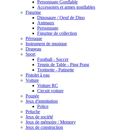
Personnage Gonflable
Accessoires et armes gonflables
Figurine
Dinosaure / Oeuf de Dino
Animaux
Personnage
Figurine de collection
Pérruque
Instrument de musique
Drapeau
Sport
Football - Soccer
Tennis de Table - Ping Pong
Trotinette - Patinette
Pistolet à eau
Voiture
Voiture RC
Circuit voiture
Poupée
Jeux d'immitation
Police
Peluche
Jeux de société
Jeux de mémoire / Memory
Jeux de construction