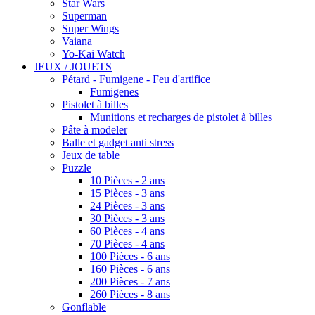
Star Wars
Superman
Super Wings
Vaiana
Yo-Kai Watch
JEUX / JOUETS
Pétard - Fumigene - Feu d'artifice
Fumigenes
Pistolet à billes
Munitions et recharges de pistolet à billes
Pâte à modeler
Balle et gadget anti stress
Jeux de table
Puzzle
10 Pièces - 2 ans
15 Pièces - 3 ans
24 Pièces - 3 ans
30 Pièces - 3 ans
60 Pièces - 4 ans
70 Pièces - 4 ans
100 Pièces - 6 ans
160 Pièces - 6 ans
200 Pièces - 7 ans
260 Pièces - 8 ans
Gonflable