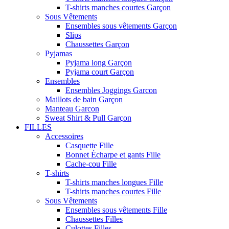
T-shirts manches courtes Garçon
Sous Vêtements
Ensembles sous vêtements Garçon
Slips
Chaussettes Garçon
Pyjamas
Pyjama long Garçon
Pyjama court Garçon
Ensembles
Ensembles Joggings Garcon
Maillots de bain Garçon
Manteau Garcon
Sweat Shirt & Pull Garçon
FILLES
Accessoires
Casquette Fille
Bonnet Écharpe et gants Fille
Cache-cou Fille
T-shirts
T-shirts manches longues Fille
T-shirts manches courtes Fille
Sous Vêtements
Ensembles sous vêtements Fille
Chaussettes Filles
Culottes Filles