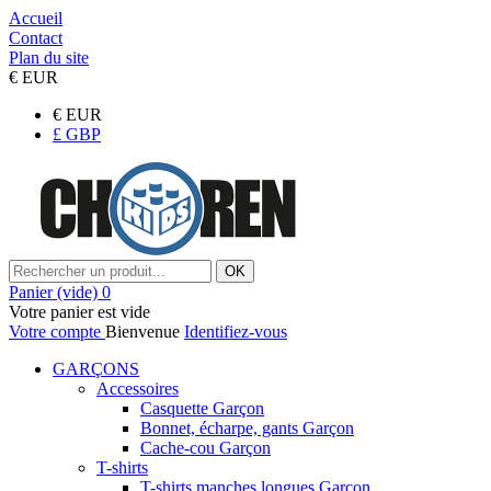
Accueil
Contact
Plan du site
€
EUR
€
EUR
£
GBP
OK
Panier
(vide)
0
Votre panier est vide
Votre compte
Bienvenue
Identifiez-vous
GARÇONS
Accessoires
Casquette Garçon
Bonnet, écharpe, gants Garçon
Cache-cou Garçon
T-shirts
T-shirts manches longues Garçon