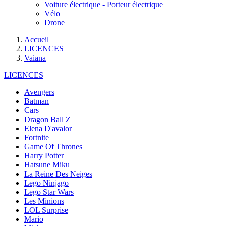
Voiture électrique - Porteur électrique
Vélo
Drone
Accueil
LICENCES
Vaiana
LICENCES
Avengers
Batman
Cars
Dragon Ball Z
Elena D'avalor
Fortnite
Game Of Thrones
Harry Potter
Hatsune Miku
La Reine Des Neiges
Lego Ninjago
Lego Star Wars
Les Minions
LOL Surprise
Mario