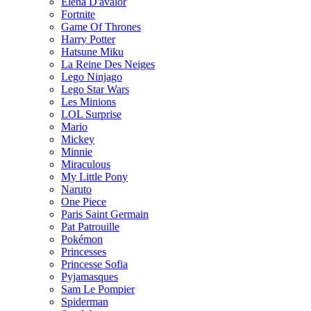
Elena D'avalor
Fortnite
Game Of Thrones
Harry Potter
Hatsune Miku
La Reine Des Neiges
Lego Ninjago
Lego Star Wars
Les Minions
LOL Surprise
Mario
Mickey
Minnie
Miraculous
My Little Pony
Naruto
One Piece
Paris Saint Germain
Pat Patrouille
Pokémon
Princesses
Princesse Sofia
Pyjamasques
Sam Le Pompier
Spiderman